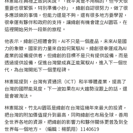
林憲銘在典禮上致詞笑說，「我平常是不用稿的，但今天很
重要也很緊張，特別準備小抄」，緯創自認很努力，做了很
多應該做的事情，但能力還是不夠，還有很多地方要學習，
很幸運有夥伴和政府的支持，讓緯創有機會建立AI園區，在
這裡開始另外一段新的旅程。
他表示，緯創已經體會到，AI不只是一個產品，未來AI是國
力的象徵，國家的力量來自如何駕馭AI。緯創很幸運成為AI
產業的設備提供者，但緯創的目標不是只有提供設備，而是
透過提供設備，促進台灣變成真正能駕馭AI，進入下一個世
代，為台灣開拓下一個里程碑。
林憲銘提到，台灣有資通訊（ICT）和半導體產業，提高了
台灣的國際能見度，下一波如果在AI大趨勢沒跟上的話，還
是會被淘汰。
林憲銘說，竹北AI園區是緯創在台灣這幾年來最大的投資，
把台灣的附加價值提升到最高，同時緯創也布局全球，善用
全世界各地的資源，把緯創的影響力和夥伴關係更普及到全
世界每一個地方。（編輯：楊凱翔）1140619