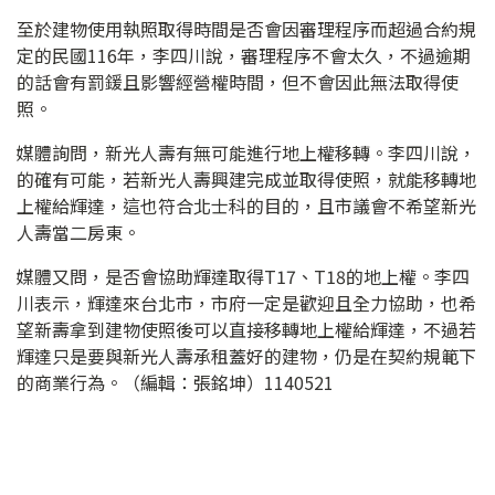
至於建物使用執照取得時間是否會因審理程序而超過合約規
定的民國116年，李四川說，審理程序不會太久，不過逾期
的話會有罰鍰且影響經營權時間，但不會因此無法取得使
照。
媒體詢問，新光人壽有無可能進行地上權移轉。李四川說，
的確有可能，若新光人壽興建完成並取得使照，就能移轉地
上權給輝達，這也符合北士科的目的，且市議會不希望新光
人壽當二房東。
媒體又問，是否會協助輝達取得T17、T18的地上權。李四
川表示，輝達來台北市，市府一定是歡迎且全力協助，也希
望新壽拿到建物使照後可以直接移轉地上權給輝達，不過若
輝達只是要與新光人壽承租蓋好的建物，仍是在契約規範下
的商業行為。（編輯：張銘坤）1140521