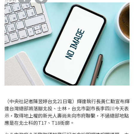
（中央社記者陳昱婷台北21日電）輝達執行長黃仁勳宣布輝
達台灣總部將落腳北投、士林，台北市副市長李四川今天表
示，取得地上權的新光人壽尚未向市府聯繫，不過總部地點
應是在北士科的T17、T18街廓。