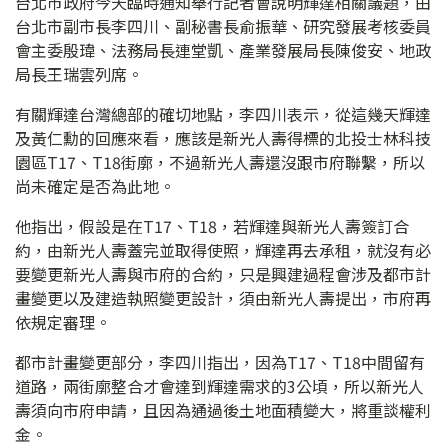
台北市政府今天臨時通知舉行記者會說明輝達相關議題，由
台北市副市長李四川、副秘書長俞振華、研究發展考核委員
會主委殷瑋、法務局長連堂凱、產業發展局長陳俊安、地政
局長王瑞雲列席。
有關輝達台灣總部的確切地點，李四川表示，從這幾天輝達
及黃仁勳的回應來看，應該是新光人壽得標的北投士林科技
園區T17、T18街廓，不過新光人壽還沒跟市府聯繫，所以
尚未確定是否為此地。
他指出，假設是在T17、T18，若輝達與新光人壽簽訂合
約，由新光人壽蓋完並取得使照，輝達再去承租，就沒有必
要變更新光人壽與市府的合約，只是興建過程會涉及都市計
畫變更以及建造執照變更設計，須由新光人壽提出，市府再
依規定審理。
都市計畫變更部分，李四川指出，因為T17、T18中間留有
道路，兩街廓整合才會達到輝達需求的3公頃，所以新光人
壽須向市府申請，且因為通過後土地面積變大，將重談權利
金。