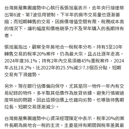
台灣房屋集團趨勢中心執行長張旭嵐表示，去年央行接連祭
出第6波、第7波信用管制，下半年的房市交易量也逐漸萎
縮；而短期轉售的交易，因房價增值空間有限、稅務成本高
的情況下，讓利幅度和價格競爭力不及早年購入的長期持有
者。
張旭嵐指出，觀察全年房地合一稅稅率分布，持有5至10年
轉售交易的稅率20%案件，仍為最大宗，且占比逐年走高，
2024年達36.1%；持有2年內交易須繳45%重稅案件，2024
年占比18.2%，比2022年的25.5%減少7.3個百分點，短期
交易有下滑趨勢。
另外，現在銀行估價偏向保守，尤其是同一物件一年內有交
易紀錄的物件，多半取其低價作為放貸依據，避免行情被過
度哄抬的問題，因此這類估價上也趨向劣勢，也導致待售期
拉長、短期交易逐漸減少。
台灣房屋集團趨勢中心資深經理陳定中表示，稅率20%的案
件長期為房地合一稅的主流，主要是持有期間與稅率差異最