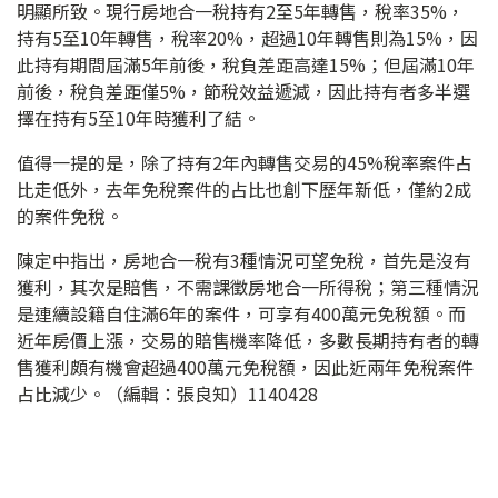
明顯所致。現行房地合一稅持有2至5年轉售，稅率35%，
持有5至10年轉售，稅率20%，超過10年轉售則為15%，因
此持有期間屆滿5年前後，稅負差距高達15%；但屆滿10年
前後，稅負差距僅5%，節稅效益遞減，因此持有者多半選
擇在持有5至10年時獲利了結。
值得一提的是，除了持有2年內轉售交易的45%稅率案件占
比走低外，去年免稅案件的占比也創下歷年新低，僅約2成
的案件免稅。
陳定中指出，房地合一稅有3種情況可望免稅，首先是沒有
獲利，其次是賠售，不需課徵房地合一所得稅；第三種情況
是連續設籍自住滿6年的案件，可享有400萬元免稅額。而
近年房價上漲，交易的賠售機率降低，多數長期持有者的轉
售獲利頗有機會超過400萬元免稅額，因此近兩年免稅案件
占比減少。（編輯：張良知）1140428