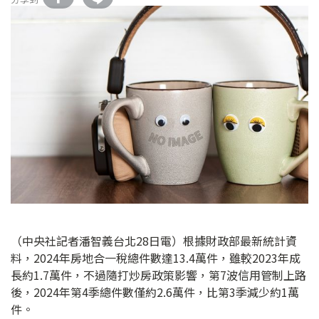
（中央社記者潘智義台北28日電）根據財政部最新統計資
料，2024年房地合一稅總件數達13.4萬件，雖較2023年成
長約1.7萬件，不過隨打炒房政策影響，第7波信用管制上路
後，2024年第4季總件數僅約2.6萬件，比第3季減少約1萬
件。