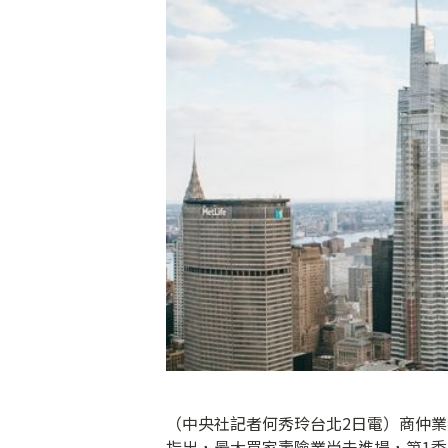
（中央社記者何秀玲台北2日電）商仲
指出，最大買家壽險業尚未進場，第1季