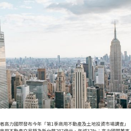
業者高力國際發布今年「第1季商用不動產及土地投資市場調查」
商用不動產交易額為新台幣287億元、年減37%；高力國際董事