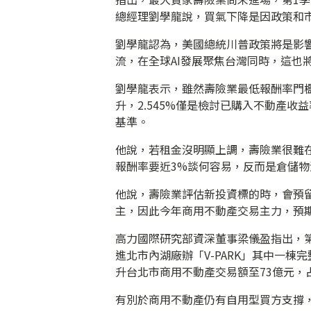
總經理劉學龍說，買氣下降是因政策和市
劉學龍認為，美國總統川普政策將是影
流，在全球AI發展聚焦台灣同時，這也
劉學龍表示，雖然壽險業最低報酬率門檻
升，2.545%僅是檢討已購入不動產收
基準。
他說，若租金沒明顯上調，壽險業很難
報酬率要近3%談何容易，反而是倉儲
他說，壽險業評估新投資標的時，會預
主，因此今年商用不動產交易主力，預
高力國際研究部資深董事梁儀盈指出，第
進北市內湖廠辦「V-PARK」其中一
升台北市商用不動產交易額至73億元，
有別於商用不動產仍有自用型買方支撐