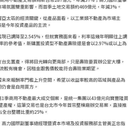
場氛圍雙重影響，而首季土地交易額約469億元，年減3%。
響亞太區的經濟關鍵，從產品面看，以工業類不動產為市場主
將是今年投資產品的主流。
現已調降至2.545%，但就實務面來看，利率這幾年明顯往上調
益率的參考值，新購置投資型不動產壽險還是會以2.97%或以上為
在台北置產，得將目光轉向更南部。只是壽險要買辦公室大樓，
物流較有機會，因租金跟售價較能符合壽險業期望。
留未來報酬率門檻上升空間，希望以收益率較高的區域與產品為
期仍會是自用買方。
1季商用不動產最大成交個案，是統一集團以43億元向寶豐隆
棟完整產權，這筆交易也是台北市今年首宗整棟廠辦交易案，直接推
占全台整體比重約25%。
，高力國際副董事總經理暨資本市場及投資服務部主管黃正忠指