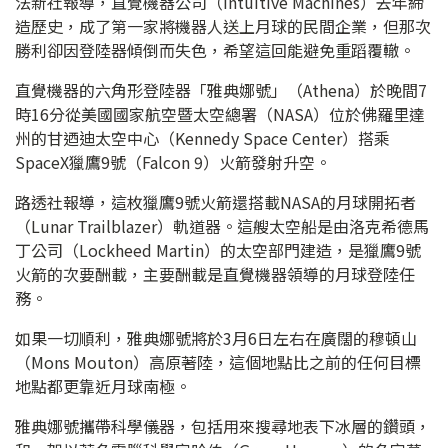
法新社報導，直覺機器公司（Intuitive Machines）去年締
造歷史，成了第一家將機器人送上月球的民間企業，但那次
勝利卻因登陸器傾倒而失色，希望這回能避免重蹈覆轍。
直覺機器的六角形登陸器「雅典娜號」（Athena）於晚間7
時16分從美國國家航空暨太空總署（NASA）位於佛羅里達
州的甘迺迪太空中心（Kennedy Space Center）搭乘
SpaceX獵鷹9號（Falcon 9）火箭發射升空。
路透社報導，這枚獵鷹9號火箭還搭載NASA的月球開拓者
（Lunar Trailblazer）軌道器。這艘太空船是由洛克希德馬
丁公司（Lockheed Martin）的太空部門建造，是獵鷹9號
火箭的次要酬載，主要酬載是直覺機器領導的月球登陸任
務。
如果一切順利，雅典娜號將於3月6日左右在廣闊的穆頓山
（Mons Mouton）高原著陸，這個地點比之前的任何目標
地點都更靠近月球南極。
雅典娜號攜帶科學儀器，包括用來搜尋地表下冰層的鑽頭，