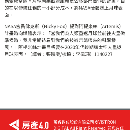
務變成常態。月球商業載運服務是公私部門合作的計畫，目
的在以傳統任務的一小部分成本，將NASA硬體送上月球表
面。
NASA官員佛克斯（Nicky Fox）提到阿提米絲（Artemis）
計畫時向媒體表示：「當我們為人類重返月球並前往火星做
準備時，我非常期待看到我們的技術示範帶來的科學發
展。」阿提米絲計畫目標要在2020年代後期讓太空人重返
月球表面。（譯者：張曉雯/核稿：李佩珊）1140227
萬睿數位股份有限公司 ©VISTRON
DIGITAL All Right Reserved. 若您有任