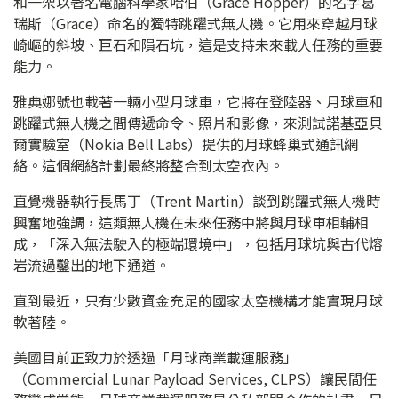
和一架以著名電腦科學家哈伯（Grace Hopper）的名字葛
瑞斯（Grace）命名的獨特跳躍式無人機。它用來穿越月球
崎嶇的斜坡、巨石和隕石坑，這是支持未來載人任務的重要
能力。
雅典娜號也載著一輛小型月球車，它將在登陸器、月球車和
跳躍式無人機之間傳遞命令、照片和影像，來測試諾基亞貝
爾實驗室（Nokia Bell Labs）提供的月球蜂巢式通訊網
絡。這個網絡計劃最終將整合到太空衣內。
直覺機器執行長馬丁（Trent Martin）談到跳躍式無人機時
興奮地強調，這類無人機在未來任務中將與月球車相輔相
成，「深入無法駛入的極端環境中」，包括月球坑與古代熔
岩流過鑿出的地下通道。
直到最近，只有少數資金充足的國家太空機構才能實現月球
軟著陸。
美國目前正致力於透過「月球商業載運服務」
（Commercial Lunar Payload Services, CLPS）讓民間任