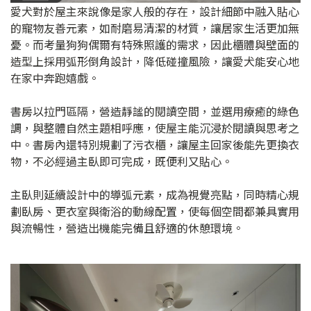
愛犬對於屋主來說像是家人般的存在，設計細節中融入貼心
的寵物友善元素，如耐磨易清潔的材質，讓居家生活更加無
憂。而考量狗狗偶爾有特殊照護的需求，因此櫃體與壁面的
造型上採用弧形倒角設計，降低碰撞風險，讓愛犬能安心地
在家中奔跑嬉戲。
書房以拉門區隔，營造靜謐的閱讀空間，並選用療癒的綠色
調，與整體自然主題相呼應，使屋主能沉浸於閱讀與思考之
中。書房內還特別規劃了污衣櫃，讓屋主回家後能先更換衣
物，不必經過主臥即可完成，既便利又貼心。
主臥則延續設計中的導弧元素，成為視覺亮點，同時精心規
劃臥房、更衣室與衛浴的動線配置，使每個空間都兼具實用
與流暢性，營造出機能完備且舒適的休憩環境。