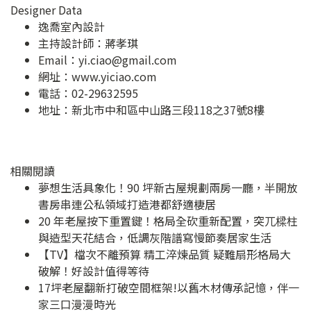
Designer Data
逸喬室內設計
主持設計師：蔣孝琪
Email：
yi.ciao@gmail.com
網址：
www.yiciao.com
電話：02-29632595
地址：
新北市中和區中山路三段118之37號8樓
相關閱讀
夢想生活具象化！90 坪新古屋規劃兩房一廳，半開放
書房串連公私領域打造港都舒適棲居
20 年老屋按下重置鍵！格局全砍重新配置，突兀樑柱
與造型天花結合，低調灰階譜寫慢節奏居家生活
【TV】檔次不離預算 精工淬煉品質 疑難扇形格局大
破解！好設計值得等待
17坪老屋翻新打破空間框架!以舊木材傳承記憶，伴一
家三口漫漫時光