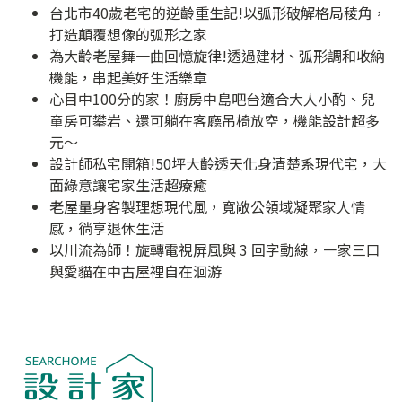
台北市40歲老宅的逆齡重生記!以弧形破解格局稜角，
打造顛覆想像的弧形之家
為大齡老屋舞一曲回憶旋律!透過建材、弧形調和收納
機能，串起美好生活樂章
心目中100分的家！廚房中島吧台適合大人小酌、兒
童房可攀岩、還可躺在客廳吊椅放空，機能設計超多
元～
設計師私宅開箱!50坪大齡透天化身清楚系現代宅，大
面綠意讓宅家生活超療癒
老屋量身客製理想現代風，寬敞公領域凝聚家人情
感，徜享退休生活
以川流為師！旋轉電視屏風與 3 回字動線，一家三口
與愛貓在中古屋裡自在洄游