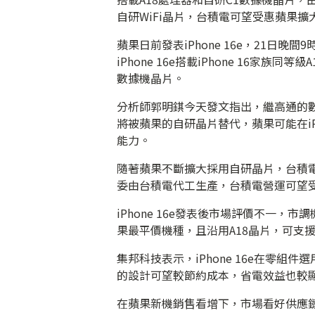
自研WiFi晶片，台積電可望受惠蘋果
蘋果日前發表iPhone 16e，21日晚
iPhone 16e搭載iPhone 16家
數據機晶片。
分析師郭明錤今天發文指出，繼高通的數據
將被蘋果的自研晶片替代，蘋果可能在iPh
能力。
隨著蘋果不斷擴大採用自研晶片，台積電
委由台積電代工生產，台積電營運可望
iPhone 16e發表後市場評價不一，市
果最平價機種，且沿用A18晶片，可支援App
集邦科技表示，iPhone 16e在零
的設計可望較節約成本，省電效益也較
在蘋果新機銷售看增下，市場看好供應