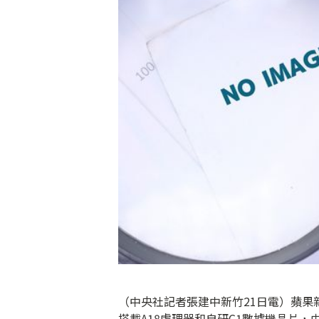
（中央社記者張建中新竹21日電）蘋果新平價A
搭載A18處理器和自研C1數據機晶片，由