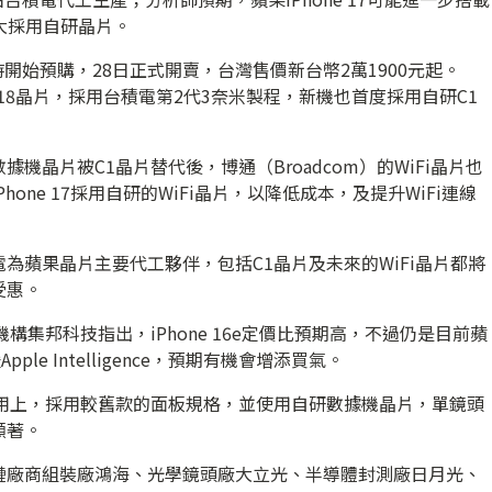
擴大採用自研晶片。
間9時開始預購，28日正式開賣，台灣售價新台幣2萬1900元起。
族同等級A18晶片，採用台積電第2代3奈米製程，新機也首度採用自研C1
機晶片被C1晶片替代後，博通（Broadcom）的WiFi晶片也
one 17採用自研的WiFi晶片，以降低成本，及提升WiFi連線
為蘋果晶片主要代工夥伴，包括C1晶片及未來的WiFi晶片都將
受惠。
調機構集邦科技指出，iPhone 16e定價比預期高，不過仍是目前蘋
le Intelligence，預期有機會增添買氣。
組件選用上，採用較舊款的面板規格，並使用自研數據機晶片，單鏡頭
顯著。
鏈廠商組裝廠鴻海、光學鏡頭廠大立光、半導體封測廠日月光、