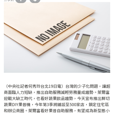
（中央社記者何秀玲台北19日電）台灣的少子化問題，讓超
商面臨人力短缺，推出自助服務減輕勞務量成趨勢。萊爾富
迎戰大缺工時代，也看好蔬果飲品趨勢，今天宣布推出鮮切
蔬果DIY果昔機，今年第3季將鋪設至500家店，鎖定住宅區
和辦公商圈。萊爾富看好果昔自助服務，有望成為新型態小