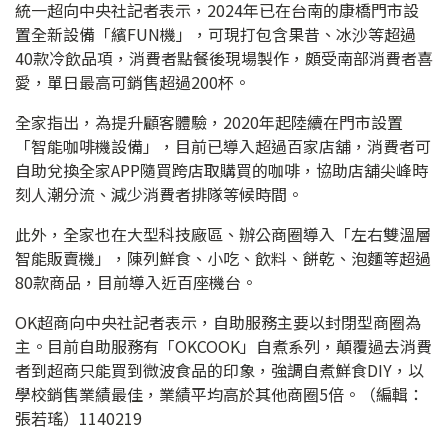
統一超向中央社記者表示，2024年已在台南的康橋門市設
置全新設備「繽FUN機」，可現打包含果昔、冰沙等超過
40款冷飲品項，消費者點餐後現場製作，頗受南部消費者喜
愛，單日最高可銷售超過200杯。
全家指出，為提升顧客體驗，2020年起陸續在門市設置
「智能咖啡機設備」，目前已導入超過百家店舖，消費者可
自助兌換全家APP隨買跨店取購買的咖啡，協助店舖尖峰時
刻人潮分流、減少消費者排隊等候時間。
此外，全家也在大型科技廠區、辦公商圈導入「左右雙溫層
智能販賣機」，陳列鮮食、小吃、飲料、餅乾、泡麵等超過
80款商品，目前導入近百座機台。
OK超商向中央社記者表示，自助服務主要以封閉型商圈為
主。目前自助服務有「OKCOOK」自煮系列，顛覆過去消費
者到超商只能買到微波食品的印象，強調自煮鮮食DIY，以
學校銷售業績最佳，業績平均高於其他商圈5倍。（編輯：
張若瑤）1140219