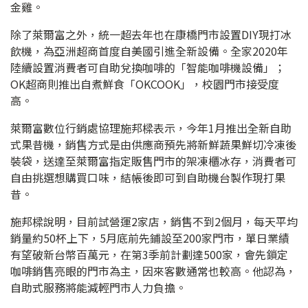
金雞。
除了萊爾富之外，統一超去年也在康橋門市設置DIY現打冰
飲機，為亞洲超商首度自美國引進全新設備。全家2020年
陸續設置消費者可自助兌換咖啡的「智能咖啡機設備」；
OK超商則推出自煮鮮食「OKCOOK」，校園門市接受度
高。
萊爾富數位行銷處協理施邦樑表示，今年1月推出全新自助
式果昔機，銷售方式是由供應商預先將新鮮蔬果鮮切冷凍後
裝袋，送達至萊爾富指定販售門市的架凍櫃冰存，消費者可
自由挑選想購買口味，結帳後即可到自助機台製作現打果
昔。
施邦樑說明，目前試營運2家店，銷售不到2個月，每天平均
銷量約50杯上下，5月底前先鋪設至200家門市，單日業績
有望破新台幣百萬元，在第3季前計劃達500家，會先鎖定
咖啡銷售亮眼的門市為主，因來客數通常也較高。他認為，
自助式服務將能減輕門市人力負擔。