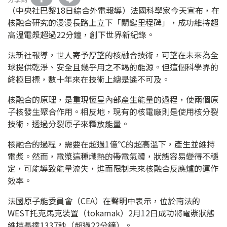
（中央社巴黎18日綜合外電報導）法國科學家今天宣布，在
核融合研究的漫漫長路上立下「關鍵里程碑」，成功維持超
高溫電漿超過22分鐘，創下世界新紀錄。
法新社報導，世人寄予厚望的核融合技術，可望在未來為全
球提供乾淨、安全且幾乎用之不竭的能源。但這個科學界的
終極目標，數十年來在技術上總是遙不可及。
核融合的原理，是重現恆星內部產生能量的過程，使兩個原
子核發生聚合作用。相反地，現有的核電廠則是使用核分裂
技術，透過分裂原子來釋放能量。
核融合的過程，需要在超過1億℃的超高溫下，產生並維持
電漿。然而，電漿這種熾熱的帶電氣體，狀態容易變得不穩
定，可能導致能量流失，進而限制未來核融合反應爐的運作
效率。
法國原子能委員會（CEA）在聲明中表示，位於南法的
WEST托克馬克裝置（tokamak）2月12日成功將電漿狀態
維持長達1337秒（超過22分鐘）。