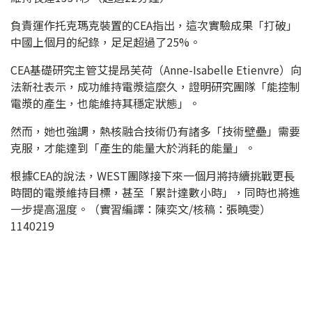
負責運作托克瑪克裝置的CEA指出，這次實驗成果「打破」
中國上個月的紀錄，足足超過了25%。
CEA基礎研究主管艾提昂芙荷（Anne-Isabelle Etienvre）向
法新社表示，成功維持電漿這麼久，證明研究團隊「能控制
電漿的產生，也能維持其穩定狀態」。
然而，她也強調，熱核融合技術仍有諸多「技術壁壘」需要
克服，才能達到「產生的能量大於消耗的能量」。
根據CEA的說法，WEST團隊接下來一個月將持續挑戰更長
時間的電漿維持目標，甚至「累計達數小時」，同時也將進
一步提高溫度。（實習編譯：陳奕文/核稿：張曉雯）
1140219