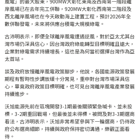
風電」的最大股東，900MW大彰化東南及西南第一階段離
岸風場已在去年完工併聯，920MW大彰化西南第二階段及
西北離岸風場也在今天啟動海上建置工程，預計2026年全
數併聯發電，未來將供應台積電大規模綠電。
古沛明表示，即便全球離岸風電遭遇逆風，對於亞太尤其台
灣市場仍深具信心，因台灣政府綠能轉型目標明確且遠大，
企業對綠電需求持續增長，這也是為何當初選擇台灣作為亞
太首站。
談及政府放慢離岸風電政策腳步，他說，各國能源政策發展
期程有暫時性步調放緩十分常見，重申對台灣市場深具信
心，畢竟政府政策目標明確，也可見台灣離岸風電產業發展
持續進步。
沃旭能源先前在區塊開發3-1期最後關頭緊急喊卡、並未投
標，3-2期重回戰場，但最後並未得標。被問及對3-3期選商
看法，古沛明表示，沃旭非常希望參與下一輪選商，仍待政
府公布選商細節，持續與政府保持密切溝通，樂觀正面看
待。