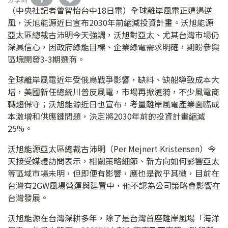
（中央社記者曾智怡台中18日電）全球離岸風電正遭遇逆
風，沃旭能源近日宣布2030年前縮減投資計畫。沃旭能源
亞太區總裁古沛明今天強調，沃旭對亞太、尤其台灣市場仍
深具信心，因政府綠能目標、企業綠電需求明確，期盼參與
區塊開發3-3期選商。
全球離岸風電近年受俄烏戰爭影響，缺料、缺船導致成本大
增，美國新任總統川普反風電，市場再掀漣漪，不少風電商
轉趨保守；沃旭能源近日也宣布，考量離岸風電產業面臨成
本激增和供應鏈問題，決定將2030年前的投資計畫縮減
25%。
沃旭能源亞太區總裁古沛明（Per Mejnert Kristensen）今
天接受媒體訪問表示，相關策略細節、新方向如何影響亞太
等區域市場未明，但即便有影響，應也是微乎其微，目前在
台灣有2GW風場營運與建置中，他不認為公司策略會影響在
台灣發展。
沃旭能源在台灣深耕多年，除了是台灣首座離岸風場「海洋