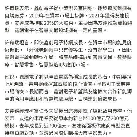
許育瑞表示，鑫創電子從小型辦公室開始，逐步擴展到擁有
自購廠房，2019年在資本市場上掛牌，2021年獲得友達投
資，友達成為持股20%的大股東，主要因為友達推動雙軸轉
型，鑫創電子在智慧交通領域擁有一定的基礎。
許育瑞坦言，即使鑫創電子持續成長，在資本市場的能見度
仍偏低，「好像老師眼中只有優等生，沒有好學生」，因此
鑫創電子啟動轉型布局，將產品線擴展到智慧交通、智慧醫
療、智慧零售、智慧製造4大應用市場。
他說，鑫創電子將以車載電腦為穩定成長的基石，中期要搭
上AI潮流，善用邊緣運算電腦的核心價值，爭取AI工業應用
市場商機。長期而言，鑫創電子希望與友達擴大合作新能源
車的商用車應用和智慧駕駛座艙，目標達到倍數成長。
友達總經理柯富仁今天受邀出席鑫創電子總部啟用典禮，他
表示，友達的車用業務從原本約新台幣100億元至200億元
規模，去年成長到近700億元，友達從面板供應商轉型為直
接與車廠對話，並透過國際併購擴大市場影響力。