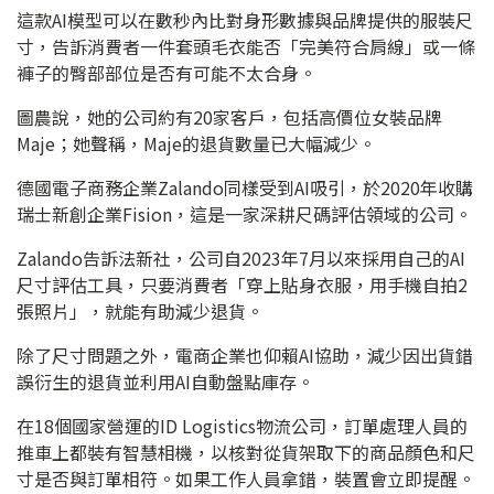
這款AI模型可以在數秒內比對身形數據與品牌提供的服裝尺
寸，告訴消費者一件套頭毛衣能否「完美符合肩線」或一條
褲子的臀部部位是否有可能不太合身。
圖農說，她的公司約有20家客戶，包括高價位女裝品牌
Maje；她聲稱，Maje的退貨數量已大幅減少。
德國電子商務企業Zalando同樣受到AI吸引，於2020年收購
瑞士新創企業Fision，這是一家深耕尺碼評估領域的公司。
Zalando告訴法新社，公司自2023年7月以來採用自己的AI
尺寸評估工具，只要消費者「穿上貼身衣服，用手機自拍2
張照片」，就能有助減少退貨。
除了尺寸問題之外，電商企業也仰賴AI協助，減少因出貨錯
誤衍生的退貨並利用AI自動盤點庫存。
在18個國家營運的ID Logistics物流公司，訂單處理人員的
推車上都裝有智慧相機，以核對從貨架取下的商品顏色和尺
寸是否與訂單相符。如果工作人員拿錯，裝置會立即提醒。