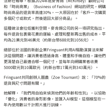
法新社報導，根據2024年底麥肯錫（McKinsey）顧問公司
和「時尚商業」（Business of Fashion）網站的研究，網購
時尚商品的退貨率高達30%，一大原因在於「客戶一次購買
多個尺寸或款式，然後退回大部分商品」。
這種做法會拉低獲利空間。麥肯錫公司的另一項研究指出，
每件退貨包裹需花費的運輸、處理和整新再出售的成本，平
均為21美元到46美元（約新台幣688元到1056元）。
總部位於法國的新創企業Fringuant利用AI驅動演算法來解
決這個問題，讓消費者透過身高、體重和手機自拍，讓他們
更清楚自己最適合哪一個尺寸，並每年向網購業者收費
5000歐元到10萬歐元（約新台幣17萬元到343萬元）。
Fringuant共同創辦人圖農（Zoe Tournant）說：「70%的
退貨與尺寸問題有關。」
她解釋，「我們用自拍來偵測他們的年齡和性別」，以協助
「優化」消費者的身形影像，並匯入AI模型，這個模型在一
年內使用數以千計照片進行訓練。