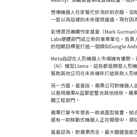
想像機器人在家幫忙折洗好的衣服、協
一度以為這樣的未來還很遙遠，現在因
彭博資訊專欄作家葛曼（Mark Gurman）
Labs硬體部門成立新的事業單位，負責
的短期目標是打造一個類似Google A
Meta自認在人形機器人市場擁有優勢
（AI）模型Llama，這些都是開發人
幫助其他公司在未來幾年打造新款人形
另一方面，葛曼說，蘋果公司對機器人
以善用蘋果AI且緊密整合其他技術。蘋
關工程部門。
蘋果打算今年發表一款桌面型裝置，結
還有一款移動式機器人正在開發中，類似亞
葛曼認為，對蘋果而言，最大關鍵是能否