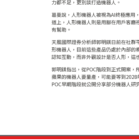
力都不足，更別談打造機器人。
葛曼說，人形機器人被視為AI終極應用
道上，人形機器人則是用腳在用戶客廳
有幫助。
天風國際證券分析師郭明錤日前在社群
形機器人，目前這些產品仍處於內部的概
認知互動，而非外觀設計是否人形，這
郭明錤指出，從POC階段到正式開案，
蘋果的機器人要量產，可能要等到202
POC早期階段就公開分享部分機器人研究