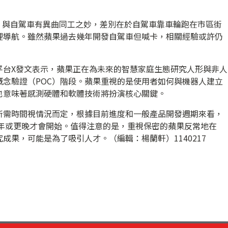
，與自駕車有異曲同工之妙，差別在於自駕車靠車輪跑在市區街
裡導航。雖然蘋果過去幾年開發自駕車但喊卡，相關經驗或許仍
平台X發文表示，蘋果正在為未來的智慧家庭生態研究人形與非人
念驗證（POC）階段。蘋果重視的是使用者如何與機器人建立
也意味著感測硬體和軟體技術將扮演核心關鍵。
所需時間視情況而定，根據目前進度和一般產品開發週期來看，
8年或更晚才會開始。值得注意的是，重視保密的蘋果反常地在
成果，可能是為了吸引人才。（編輯：楊蘭軒）1140217