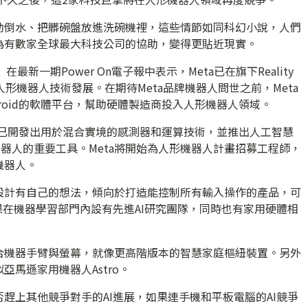
助倒水、把髒碗盤放進洗碗機裡，這些情節如同科幻小說，人們
為有數家全球最大科技公司的協助，變得更貼近現實。
在最新一期Power On電子報中表示，Meta已在旗下Reality
人形機器人技術發展。在期待Meta品牌機器人問世之前，Meta
ndroid的軟體平台，幫助硬體製造商投入人形機器人領域。
，已開發出用於混合實境的感測器和運算技術，並推出人工智慧
形機器人的重要工具。Meta將開始為人形機器人計畫招募工程師，
機器人。
設計有自己的想法，傾向於打造能控制所有輸入操作的產品，可
果在機器學習部門內設有先進AI研究團隊，同時也有家用硬體相
合機器手臂與螢幕，就像更高階版本的智慧家庭樞紐裝置。另外
馬遜家用機器人Astro。
趕上其他競爭對手的AI進展，如果連手機和平板電腦的AI競爭