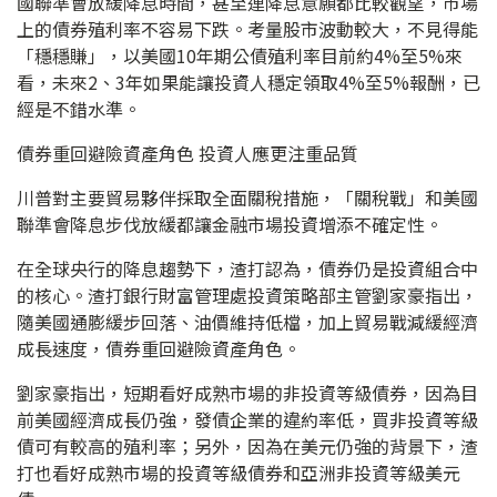
國聯準會放緩降息時間，甚至連降息意願都比較觀望，市場
上的債券殖利率不容易下跌。考量股市波動較大，不見得能
「穩穩賺」，以美國10年期公債殖利率目前約4%至5%來
看，未來2、3年如果能讓投資人穩定領取4%至5%報酬，已
經是不錯水準。
債券重回避險資產角色 投資人應更注重品質
川普對主要貿易夥伴採取全面關稅措施，「關稅戰」和美國
聯準會降息步伐放緩都讓金融市場投資增添不確定性。
在全球央行的降息趨勢下，渣打認為，債券仍是投資組合中
的核心。渣打銀行財富管理處投資策略部主管劉家豪指出，
隨美國通膨緩步回落、油價維持低檔，加上貿易戰減緩經濟
成長速度，債券重回避險資產角色。
劉家豪指出，短期看好成熟市場的非投資等級債券，因為目
前美國經濟成長仍強，發債企業的違約率低，買非投資等級
債可有較高的殖利率；另外，因為在美元仍強的背景下，渣
打也看好成熟市場的投資等級債券和亞洲非投資等級美元