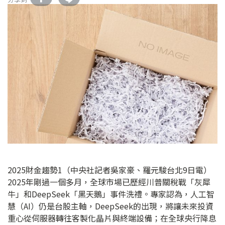
2025財金趨勢1（中央社記者吳家豪、羅元駿台北9日電）
2025年剛過一個多月，全球市場已歷經川普關稅戰「灰犀
牛」和DeepSeek「黑天鵝」事件洗禮。專家認為，人工智
慧（AI）仍是台股主軸，DeepSeek的出現，將讓未來投資
重心從伺服器轉往客製化晶片與終端設備；在全球央行降息