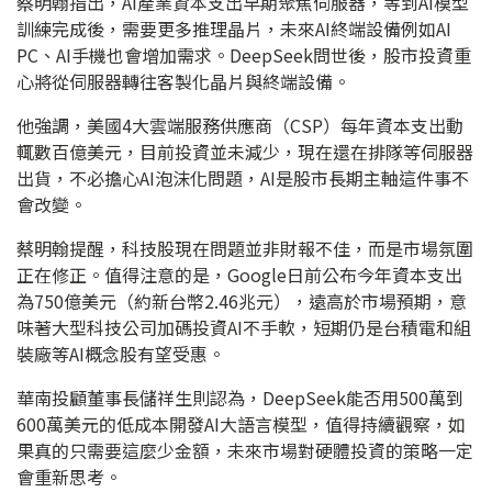
蔡明翰指出，AI產業資本支出早期聚焦伺服器，等到AI模型
訓練完成後，需要更多推理晶片，未來AI終端設備例如AI
PC、AI手機也會增加需求。DeepSeek問世後，股市投資重
心將從伺服器轉往客製化晶片與終端設備。
他強調，美國4大雲端服務供應商（CSP）每年資本支出動
輒數百億美元，目前投資並未減少，現在還在排隊等伺服器
出貨，不必擔心AI泡沫化問題，AI是股市長期主軸這件事不
會改變。
蔡明翰提醒，科技股現在問題並非財報不佳，而是市場氛圍
正在修正。值得注意的是，Google日前公布今年資本支出
為750億美元（約新台幣2.46兆元），遠高於市場預期，意
味著大型科技公司加碼投資AI不手軟，短期仍是台積電和組
裝廠等AI概念股有望受惠。
華南投顧董事長儲祥生則認為，DeepSeek能否用500萬到
600萬美元的低成本開發AI大語言模型，值得持續觀察，如
果真的只需要這麼少金額，未來市場對硬體投資的策略一定
會重新思考。