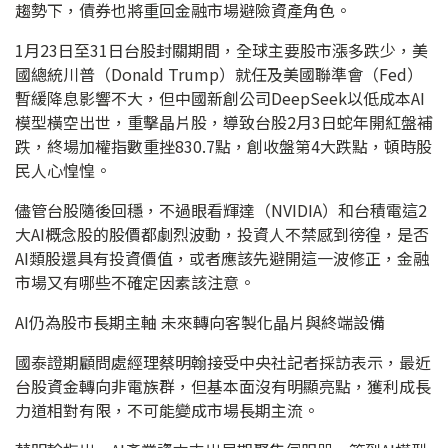
趨勢下，債券也將重回金融市場避險資產角色。
1月23日至31日台股封關期間，全球主要股市漲多跌少，美
國總統川普（Donald Trump）就任及美國聯準會（Fed）
暫緩降息影響不大，但中國新創公司DeepSeek以低成本AI
模型橫空出世，重擊晶片股，導致台股2月3日蛇年開紅盤補
跌，終場加權指數重挫830.7點，創收盤第4大跌點，頓時股
民人心惶惶。
儘管台股隨後回穩，不過眼看輝達（NVIDIA）和台積電這2
大AI概念股的股價都劇烈波動，投資人不禁感到徬徨，是否
AI類股還具有投資價值，或者應該先避開這一波修正，金融
市場又有哪些不確定因素該注意。
AI仍為股市長期主軸 未來轉向客製化晶片與終端設備
國泰證期顧問處經理蔡明翰接受中央社記者採訪表示，最近
台股資金轉向非電族群，但基本面沒有明顯亮點，獲利成長
力道相對有限，不可能變成市場長期主流。