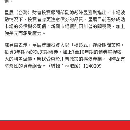
債。
星展（台灣）財管投資顧問部副總裁陳昱嘉則指出，市場波
動情況下，投資者應更注意債券的品質，星展目前看好成熟
市場的公債與公司債。新興市場債則因川普的關稅戰，加上
強美元而承受壓力。
陳昱嘉表示，星展建議投資人以「槓鈴式」存續期間策略，
投資3年期內的短天期債券，加上7至10年期的債券掌握較
大的利差溢價，應找受惠於川普政策的擴張產業，同時配有
防禦性的資產組合。（編輯：林淑媛）1140209