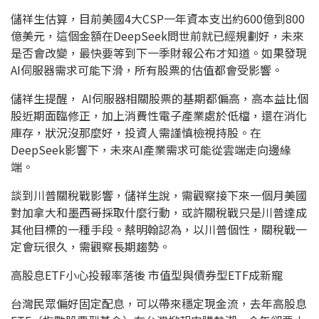
儲祥生估算，目前美國4大CSP一年資本支出約600億到800
億美元，這個金額在DeepSeek問世前就已經規劃好，未來
是否會改變，最快要等到下一季財報公布才知道。如果發現
AI伺服器需求可能下滑，所有股票的估值都會受影響。
儲祥生提醒， AI伺服器相關股票的基期都偏高，高本益比個
股近期面臨修正，加上消費性電子產業處於低檔，還在消化
庫存，狀況沒那麼好，投資人需謹慎檢視持股。在
DeepSeek影響下，未來AI產業需求可能從雲端走向邊緣
端。
談到川普關稅戰影響，儲祥生說，需觀察接下來一個月美國
對加拿大和墨西哥採取什麼行動，或許關稅戰只是川普達成
其他目標的一種手段。蔡明翰認為，以川普個性，關稅戰一
定會玩很久，需觀察長期趨勢。
高股息ETF小心投報率落後 市值型與債券型ETF成新寵
台灣民眾偏好固定配息，可以帶來穩定現金流，去年高股息