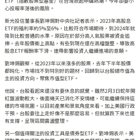
ETF（指數股票型基金）在台灣掀起申購熱潮，今年卻要小
心投報率落後的風險。
新光投信董事長劉坤錫對中央社記者表示，2023年高股息
ETF的殖利率約5%至6%，比較符合市場期待，到2024年就
降到比較普通的水準，原因在於部分高人氣股票被資金追
捧，去年股價衝上高點，有些到現在還在高檔盤整，導致高
股息ETF報酬率下滑，連帶影響投資人繼續進場的意願。
劉坤錫觀察，從2023年以來漲多的股票，去年下半年股價
都鈍化，市場找不到特別好的題材，回歸到以台股總市值為
主的投資方向，聚焦市值型ETF。
他說，台股看起來還沒有要休息的感覺，雖然2月3日蛇年開
紅盤波動較大，後面幾天已消化不安情緒，可能繼續保持這
樣的市場氛圍。以目前產業和景氣角度來看，加上美國行政
干預，台股要往上走好像不是那麼容易，但就算跌下來也還
有支撐，呈現區間震盪整理。
另一個值得關注的投資工具是債券型ETF。劉坤錫表示，美