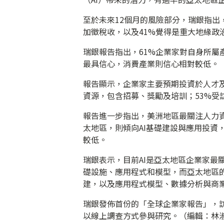
至於未來12個月的風險部分，瑞銀指出
加徵稅收，以及41%覺得是重大地緣政
瑞銀報告指出，61%企業家對自身所屬
最具信心，消費產業則信心相對較低。
報告顯示，企業家主要預期投資於人才及
資源，包含招募、獎勵及培訓；53%受
報告進一步指出，美洲地區最關注人力
太地區，則傾向AI基礎建設與應用投資
較低。
瑞銀表示，目前AI是亞太地區企業家最
礎設施、應用程式和模型，而亞太地區的
建，以及應用程式模型、數據分析與商
瑞銀發佈首份的「全球企業家報告」，訪
以線上調查方式參與研究。（編輯：林淑媛