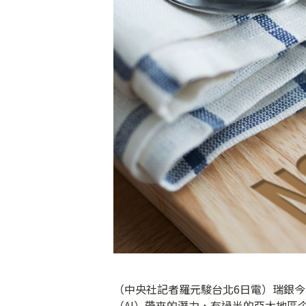
（中央社記者羅元駿台北6日電）瑞銀今
（AI）帶來的潛力，有過半的亞太地區