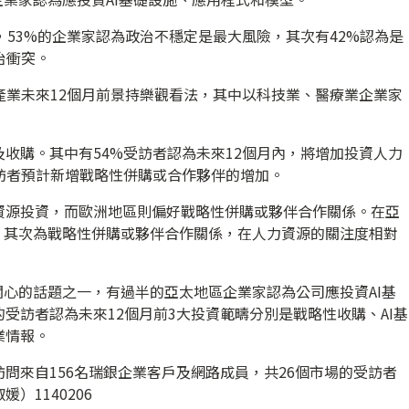
，53%的企業家認為政治不穩定是最大風險，其次有42%認為是
治衝突。
產業未來12個月前景持樂觀看法，其中以科技業、醫療業企業家
收購。其中有54%受訪者認為未來12個月內，將增加投資人力
訪者預計新增戰略性併購或合作夥伴的增加。
資源投資，而歐洲地區則偏好戰略性併購或夥伴合作關係。在亞
，其次為戰略性併購或夥伴合作關係，在人力資源的關注度相對
關心的話題之一，有過半的亞太地區企業家認為公司應投資AI基
受訪者認為未來12個月前3大投資範疇分別是戰略性收購、AI基
業情報。
問來自156名瑞銀企業客戶及網路成員，共26個市場的受訪者
）1140206