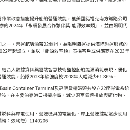
常作業改善措施提升船舶營運效能，獲美國諾福克南方鐵路公司
ation,）主辦的2024年「永續發展合作夥伴獎-能源效率類」，並由陽明代
司之一，營運範疇涵蓋22個州，為陽明海運提供海陸聯運服務的
022年起設立，並以「能源效率類」表揚客戶或供應商在2023年
。
、結合大數據資料與雲端智慧技術監控船舶能源消耗表現、優化
能，船隊2023年碳強度較2008年大幅減少61.86%。
in Container Terminal及高明貨櫃碼頭共設立22座岸電系統
1.7%，在主要泊靠港口接駁岸電，減少溫室氣體排放與硫化物、
質燃料與岸電使用、營運機具的電氣化、岸上營運據點逐步使用
：張均懋）1140206