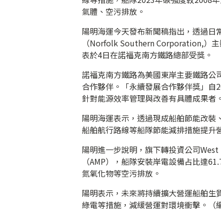
氣體、空污排放。
陽明海運今天發布新聞稿指出，透過日
（Norfolk Southern Corpor
表於4日在諾福克南方鐵路總部受獎。
諾福克南方鐵路為美國東岸主要鐵路公
合作夥伴。「永續發展合作夥伴獎」自2
針對能源效率管理與改善有具體成果者
陽明海運表示，透過現成船舶節能改裝
船舶航行路線等船隊節能減排措施提升營運效
陽明進一步說明，旗下轉投資公司West Bas
（AMP），船隊安裝岸電設備占比達6
氮氧化物等空污排放。
陽明表示，未來將持續擴大營運船舶生
綠電等措施，減緩營運對環境衝擊。（編輯