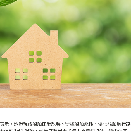
運表示，透過現成船舶節能改裝、監控船舶能耗、優化船舶航行路
年大幅減少61.86%，船隊安裝岸電設備占比達61.7%，減少溫室