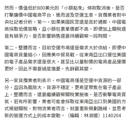
然而，價值低於800美元的「小額豁免」條款取消後，是否
打擊廉價中國電商平台，進而波及空運生意。貨攬業者對中
央社記者分析，第一，如果美國民眾還是苦於通膨，中國電
商採取低價策略，且小額包裹單價都不高，即便加上關稅還
是有競爭力，是否影響銷售還要持續觀察一段時間。
第二，整體而言，目前空運市場還是需求大於供給，即便中
國電商貨量縮小，因應美中貿易戰，從東南亞出口運往美國
的電子產品需求還是很大，甚至比以量制價的電商產品運價
更好，因此不需要過度擔憂，先靜觀其變。
另一家貨攬業者則表示，中國電商僅是空運中貨源的一部
分，且因為風險大，貨源不穩定，更希望聚焦在電子產品
上，整體而言，還要繼續觀察關稅實施後，是否衝擊電商買
氣，若有所影響，業者可能會採取從東南亞出口到美國的方
式規避關稅，對物流業者而言，就要重新規劃路線，並思考
新的營運方式上的成本變動。（編輯：林淑媛）1140204