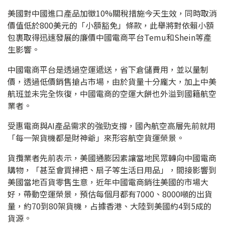
美國對中國進口產品加徵10%關稅措施今天生效，同時取消
價值低於800美元的「小額豁免」條款，此舉將對依賴小額
包裹取得迅速發展的廉價中國電商平台Temu和Shein等產
生影響。
中國電商平台是透過空運遞送，省下倉儲費用，並以量制
價，透過低價銷售搶占市場，由於貨量十分龐大，加上中美
航班並未完全恢復，中國電商的空運大餅也外溢到國籍航空
業者。
受惠電商與AI產品需求的強勁支撐，國內航空高層先前就用
「每一架貨機都是財神爺」來形容航空貨運榮景。
貨攬業者先前表示，美國通膨因素讓當地民眾轉向中國電商
購物，「甚至會買掃把、扇子等生活日用品」，間接影響到
美國當地百貨零售生意，近年中國電商銷往美國的市場大
好，帶動空運榮景，預估每個月都有7000、8000噸的出貨
量，約70到80架貨機，占據香港、大陸到美國約4到5成的
貨源。