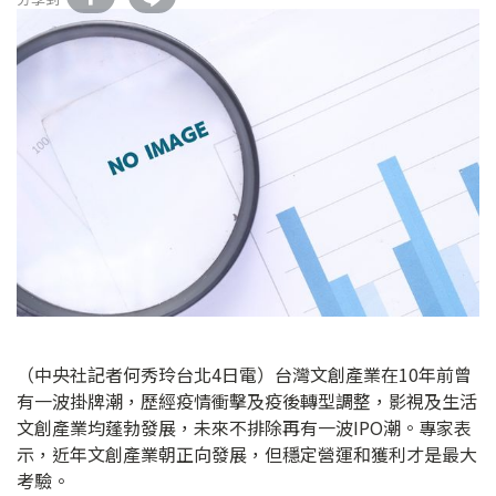
（中央社記者何秀玲台北4日電）台灣文創產業在10年前曾
有一波掛牌潮，歷經疫情衝擊及疫後轉型調整，影視及生活
文創產業均蓬勃發展，未來不排除再有一波IPO潮。專家表
示，近年文創產業朝正向發展，但穩定營運和獲利才是最大
考驗。