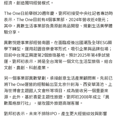
經濟，創造獨特經營模式。
The One日前舉辦20週年慶，劉邦初接受中央社記者專訪時
表示，The One目前有4個事業部，2024年營收近4億元；
其中，異數生活事業部負責原創商品開發、規劃生活美學體
驗分享。
異數悅遊事業部經營南園，在面臨疫後出國潮及全球ESG顯
學下轉型，運用莊園音樂會等形式，吸引企業與品牌包場；
目前中台灣正興建第2個旅宿基地，預計2025年第4季試營
運，劉邦初表示，將是全台灣第一個文化生活型旅宿，結合
文創、農創、科創產業。
另一個事業部異數擘劃，承接創意生活產業顧問案，先前已
將The One運營的經驗輸出至北京什剎海、西安華清池、上
海世博會主題館人文會所等項目，成為營收另一個重要來
源。此外，基於喜愛主題性旅遊，劉邦初2008年成立「異
數風格旅行社」，搶攻國外旅遊高端客層。
劉邦初表示，未來不排除IPO，產生更大經營綜效與影響