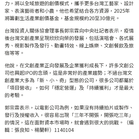
力，將以全域旅遊的創價模式，攜手更多台灣工藝家、設計
家、表演藝術者和小農。他也希望結合各方資源，2025年
將籌劃生活產業創價基金，基金規模約20至30億元。
台灣投資人關係協會理事長郭宗霖向中央社記者表示，疫情
後台灣文創產業呈現欣欣向榮的發展，包括演唱會、各式展
秀、視影製作及發行、動畫特效、線上娛樂、文創餐飲及旅
宿等等。
他說，在文創產業正向發展及企業獲利成長下，許多文創公
司也興起IPO的念頭，這是非常好的產業趨勢；不過台灣文
創產業大多為「新、小、奇」型態的公司，很多公司都屬於
「項目營收」，如何「穩定營運」及「持續獲利」才是最大
的考驗。
郭宗霖表示，以電影公司為例，如果沒有持續拍片或製作、
發行及授權收入，很容易出現「三年不開張，開張吃三年」
的情況，這在面對資本市場時，就會遇到很大的挑戰。（編
輯：張良知、楊蘭軒）1140104