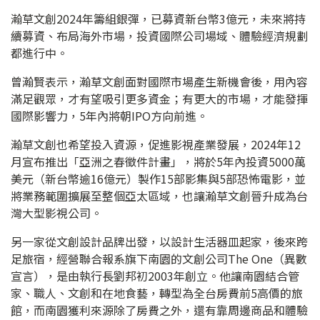
瀚草文創2024年籌組銀彈，已募資新台幣3億元，未來將持
續募資、布局海外市場，投資國際公司場域、體驗經濟規劃
都進行中。
曾瀚賢表示，瀚草文創面對國際市場產生新機會後，用內容
滿足觀眾，才有望吸引更多資金；有更大的市場，才能發揮
國際影響力，5年內將朝IPO方向前進。
瀚草文創也希望投入資源，促進影視產業發展，2024年12
月宣布推出「亞洲之春徵件計畫」，將於5年內投資5000萬
美元（新台幣逾16億元）製作15部影集與5部恐怖電影，並
將業務範圍擴展至整個亞太區域，也讓瀚草文創晉升成為台
灣大型影視公司。
另一家從文創設計品牌出發，以設計生活器皿起家，後來跨
足旅宿，經營聯合報系旗下南園的文創公司The One（異數
宣言），是由執行長劉邦初2003年創立。他讓南園結合管
家、職人、文創和在地食藝，轉型為全台房費前5高價的旅
館，而南園獲利來源除了房費之外，還有靠周邊商品和體驗