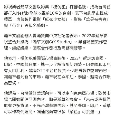
影視業者瀚草文創以影集「模仿犯」打響名號，成為台灣首
部打入Netflix全球收視前10名的台劇，寫下台劇歷史性成
績單，也曾製作電影「紅衣小女孩」、影集「誰是被害者」
與「茶金」等知名戲劇。
瀚草文創創辦人曾瀚賢向中央社記者表示，2022年瀚草影
視整合升級為「瀚草文創GrX Studio」，業務涵蓋製作管
理、經紀娛樂、國際合作發行及商務開發等。
他表示，模仿犯獲國際市場青睞後，2023年起走訪泰國、
印尼、中國與日本，進一步了解市場新趨勢。因泰國和印尼
有人口紅利，越南OTT平台也投資不少經費製作當地內容，
讓瀚草看到新的市場，瀚草現在與印尼、泰國、越南合作最
為密切。
他認為，台灣做好華語內容，可以走向東南亞市場；歐美市
場也開始關注亞洲內容，將是瀚草的機會。「未來或許我們
能有更多貨源，不光台灣華語內容，甚至泰國、印尼，瀚草
可以作為代理商，讓通路商有很多『菜色』可挑選。」