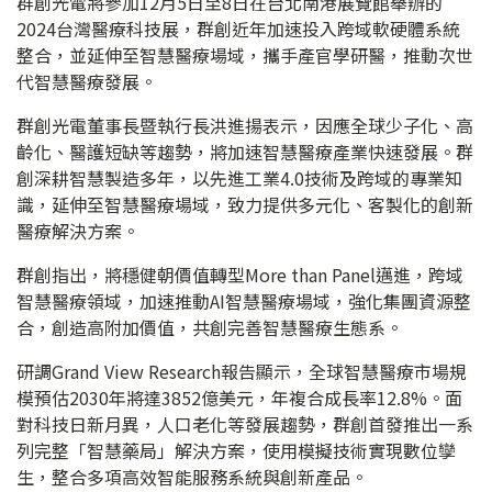
群創光電將參加12月5日至8日在台北南港展覽館舉辦的
2024台灣醫療科技展，群創近年加速投入跨域軟硬體系統
整合，並延伸至智慧醫療場域，攜手產官學研醫，推動次世
代智慧醫療發展。
群創光電董事長暨執行長洪進揚表示，因應全球少子化、高
齡化、醫護短缺等趨勢，將加速智慧醫療產業快速發展。群
創深耕智慧製造多年，以先進工業4.0技術及跨域的專業知
識，延伸至智慧醫療場域，致力提供多元化、客製化的創新
醫療解決方案。
群創指出，將穩健朝價值轉型More than Panel邁進，跨域
智慧醫療領域，加速推動AI智慧醫療場域，強化集團資源整
合，創造高附加價值，共創完善智慧醫療生態系。
研調Grand View Research報告顯示，全球智慧醫療市場規
模預估2030年將達3852億美元，年複合成長率12.8%。面
對科技日新月異，人口老化等發展趨勢，群創首發推出一系
列完整「智慧藥局」解決方案，使用模擬技術實現數位孿
生，整合多項高效智能服務系統與創新產品。