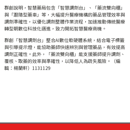
群創說明，智慧藥局包含「智慧調劑台」、「藥流雙向櫃」
與「跟隨型藥車」等，大幅提升醫療機構的藥品管理效率與
調劑準確性，以優化調劑整體作業流程，加速推動傳統醫療
轉型朝數位科技化邁進，致力開拓智慧醫療商機。
群創「智慧調劑台」整合AI數位軟硬體系統，結合電子標籤
與引導提示燈，能協助藥師快速辨別與管理藥品，有效提高
調劑正確性。此外，「藥流雙向櫃」能支援藥師提升調劑、
覆核、取藥的效率與準確性，以降低人為疏失風險。（編
輯：楊蘭軒）1131129