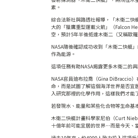
素。
綜合法新社與路透社報導，「木衛二快艇」（E
大的「獵鷹重型運載火箭」（Falcon 
空，預計5年半後抵達木衛二（又稱歐羅巴
NASA隨後確認成功收到「木衛二快艇
作為能源。
這項任務有助NASA揭露更多木衛二的
NASA官員迪布拉喬（Gina DiBra
命，而是試圖了解這個海洋世界是否宜
入研究那裡的化學作用，這樣我們才能
若發現水、能量和某些化合物等生命基
木衛二快艇計畫科學家尼伯（Curt N
十億年前可能宜居的世界…而是今天、
過去10年來，約4000人致力投入這項斥