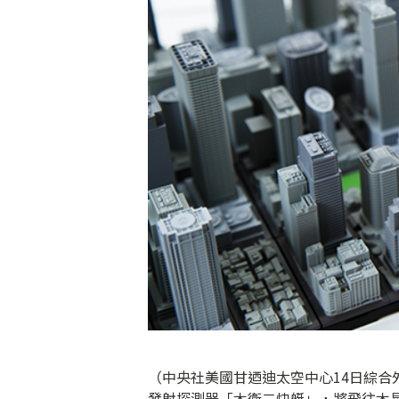
（中央社美國甘迺迪太空中心14日綜合
發射探測器「木衛二快艇」，將飛往木