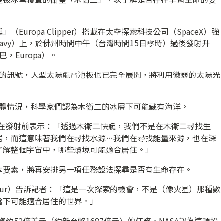
uropa Clipper）搭載在太空探索科技公司（SpaceX）強
Heavy）上，於佛州時間中午（台灣時間15日零時）過後發射升
，Europa）。
」的訊號，大型太陽能電池板也已完全展開，將利用微弱的太陽光
具體情況，科學家們認為木衛二的冰層下可能藏有海洋。
ccio）在發射前表示：「透過木衛二快艇，我們不是在木衛二尋找生
居，而這意味著我們在尋找水源…我們在尋找能量來源，也在深
了解整個宇宙中，哪些環境可能適合居住。」
本要素，將再安排另一項任務設法探尋是否有生命存在。
iebur）告訴記者：「這是一次探索的機會，不是（像火星）那種數
當下可能適合居住的世界。」
資約52億美元（約新台幣1687億元）的任務。NASA認為這項投