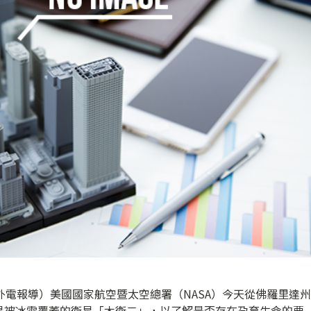
外電報導）美國國家航空暨太空總署（NASA）今天從佛羅里達州
星被冰雪覆蓋的衛星「木衛二」，以了解是否存在孕育生命的要