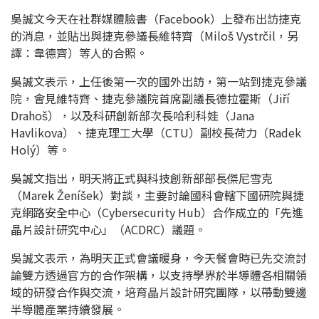
吳誠文今天在社群媒體臉書（Facebook）上發布出訪捷克
的消息，並貼出與捷克參議長維特齊（Miloš Vystrčil，另
譯：韋德齊）等人的合照。
吳誠文表示，上任後第一次的國外出訪，第一站到捷克參議
院，會見維特齊、捷克參議院首席副議長德拉霍斯（Jiří
Drahoš），以及科研創新部次長哈利科娃（Jana
Havlikova）、捷克理工大學（CTU）副校長荷力（Radek
Holý）等。
吳誠文指出，明天將正式與科技創新部部長傑尼雪克
（Marek Ženíšek）對談，主要討論國科會轄下國研院與捷
克網路安全中心（Cybersecurity Hub）合作成立的「先進
晶片設計研究中心」（ACDRC）議題。
吳誠文表示，為明天正式會議暖身，今天餐會時已先交流討
論雙方透過官方的合作架構，以支持學界於半導體各相關領
域的研發合作與交流，培育晶片設計研究團隊，以帶動雙邊
半導體產業持續發展。