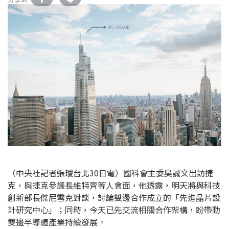
（中央社記者張璦台北30日電）國科會主委吳誠文出訪捷
克，與捷克參議長維特齊等人會面，他透露，明天將與科技
創新部長傑尼雪克對談，討論雙邊合作成立的「先進晶片設
計研究中心」；同時，今天已先交流相關合作架構，盼帶動
雙邊半導體產業持續發展。