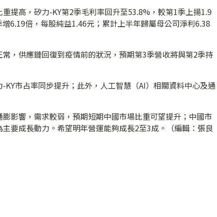
高，矽力-KY第2季毛利率回升至53.8%，較第1季上揚1.9
增6.19倍，每股純益1.46元；累計上半年歸屬母公司淨利6.38
正常，供應鏈回復到疫情前的狀況，預期第3季營收將與第2季持
-KY市占率同步提升；此外，人工智慧（AI）相關資料中心及通
通膨影響，需求較弱，預期短期中國市場比重可望提升；中國市
為主要成長動力。希望明年營運能夠成長2至3成。（編輯：張良