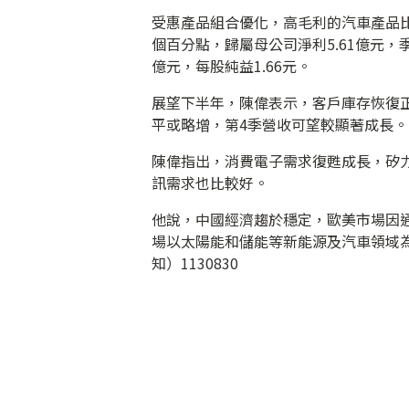
受惠產品組合優化，高毛利的汽車產品比重提
個百分點，歸屬母公司淨利5.61億元，季
億元，每股純益1.66元。
展望下半年，陳偉表示，客戶庫存恢復
平或略增，第4季營收可望較顯著成長。
陳偉指出，消費電子需求復甦成長，矽力
訊需求也比較好。
他說，中國經濟趨於穩定，歐美市場因
場以太陽能和儲能等新能源及汽車領域
知）1130830