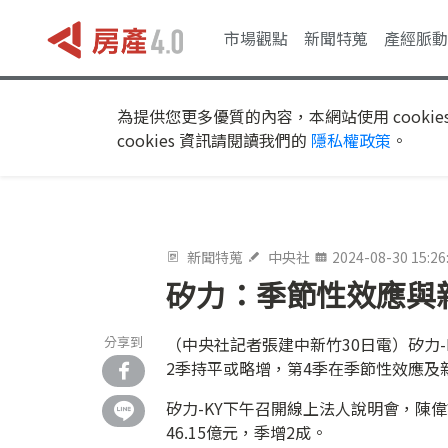
市場觀點
新聞特蒐
產經脈動
為提供您更多優質的內容，本網站使用 cookie
cookies 資訊請閱讀我們的
隱私權政策
。
新聞特蒐
中央社
2024-08-30 15:26
矽力：季節性效應與
分享到
（中央社記者張建中新竹30日電）矽力
2季持平或略增，第4季在季節性效應及
矽力-KY下午召開線上法人說明會，陳
46.15億元，季增2成。