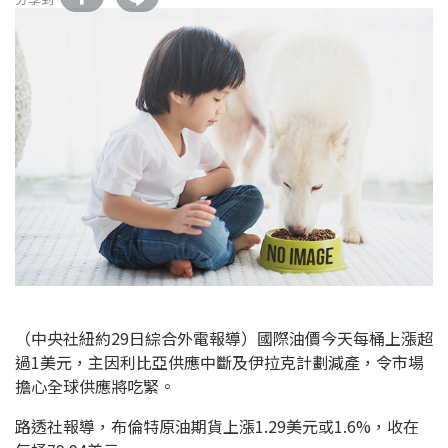
（中央社紐約29日綜合外電報導）國際油價今天每桶上漲超
過1美元，主因利比亞供應中斷及伊拉克計劃減產，令市場
擔心全球供應將吃緊。
路透社報導，布倫特原油期貨上漲1.29美元或1.6%，收在