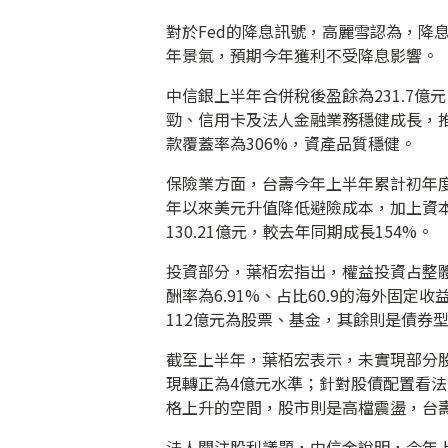
對於Fed的降息訊號，高麗雪認為，降
年景氣，預期今年獲利不受降息影響。
中信銀上半年合併稅後盈餘為231.7
勁、信用卡及法人金融業務穩健成長，推
款覆蓋率為306%，資產品質穩健。
保險業方面，台壽今年上半年累計初年度
年以來美元升值降低避險成本，加上資
130.21億元，較去年同期成長154%。
投資部分，葉栢宏指出，權益投資占整體人
酬率為6.91%、占比60.9的海外固定
112億元為股票、基金，其餘則是債券
截至上半年，葉栢宏表示，未實現部分股
現轉正為4億元水準；針對股債配置看法
格上升的空間，股市則是高檔震盪，台
法人關注股利議題，中信金說明，今年