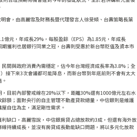
。
人說明會，由高麗雪及財務長暨代理發言人徐旻傾、台壽策略長葉
1億元，年成長29%，每股盈餘（EPS）為1.85元，年成長
銀同期獲利也居銀行同業之冠，台壽則受惠於新台幣貶值及資本市
民間與政府消費內需穩定，估今年台灣經濟成長率為3.8%；全
d）接下來3次會議都可能降息，而新台幣到年底前則不會有太大
錯。
目前內部警戒線在28%以下，距離30%還有1000億元左右水
款餘額；面對央行的自主管理不動產貸款總量，中信銀則是維護
購屋自住為主，滿足剛性需求。
獲利缺口，高麗雪說，中信銀房貸占總放款約3成，但還有海外放
條線持續成長，並沒有房貸成長動能缺口問題，將以多元化放款