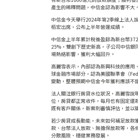
產生的稀釋問題，中信金認為影響不大
中信金今天舉行2024年第2季線上法
栢宏出席，公布上半年營運成績。
中信金上半年累計稅後盈餘為新台幣372.
25%，雙創下歷史新高，子公司中信
場熱絡影響，獲利大幅回升。
高麗雪表示，內部認為新興科技的應用、
球金融市場部分，認為美國聯準會（Fe
變動，整體預期中信金今年獲利應該不
法人關注銀行房貸水位狀況，高麗雪說明，
位，房貸都正常收件，每月也有固定還
既有客戶關係，新案則審慎評估，並以
若少房貸成長動能，未來如何補足放款
款、台幣法人放款、無擔保放款等，各
分散風險、穩健業務發展。