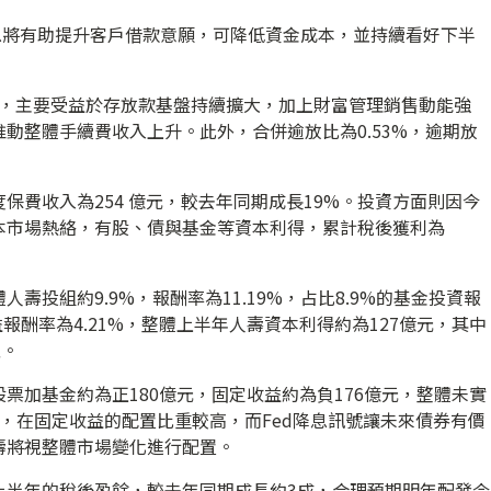
息將有助提升客戶借款意願，可降低資金成本，並持續看好下半
億元，主要受益於存放款基盤持續擴大，加上財富管理銷售動能強
動整體手續費收入上升。此外，合併逾放比為0.53%，逾期放
保費收入為254 億元，較去年同期成長19%。投資方面則因今
本市場熱絡，有股、債與基金等資本利得，累計稅後獲利為
壽投組約9.9%，報酬率為11.19%，占比8.9%的基金投資報
收益報酬率為4.21%，整體上半年人壽資本利得約為127億元，其中
型。
票加基金約為正180億元，固定收益約為負176億元，整體未實
，在固定收益的配置比重較高，而Fed降息訊號讓未來債券有價
壽將視整體市場變化進行配置。
上半年的稅後盈餘，較去年同期成長約3成，合理預期明年配發今