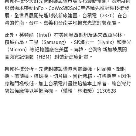
集邦科技今天對先進封裝設備市場發布最新預測，表示AI伺
服器需求帶動InFo、CoWoS和SoIC等各種先進封裝技術發
展，全世界展開先進封裝新廠建置，台積電（2330）在台
灣的竹南、台中、嘉義和台南等地擴充先進封裝產能。
此外，英特爾（Intel）在美國墨西哥州及馬來西亞居林、
檳城布局。三星（Samsung）、SK海力士（Hynix）和美光
（Micron）等記憶體廠在美國、南韓、台灣和新加坡展開
高頻寬記憶體（HBM）封裝新建廠計畫。
集邦科技分析，先進封裝設備包含電鍍機、固晶機、塑封
機、剪薄機、植球機、切片機、固化烤箱、打標機等。因供
應鏈門檻較低，加上台積電計畫性培植本土業者，讓台灣封
裝設備廠得以掌握商機。（編輯：林淑媛）1130828