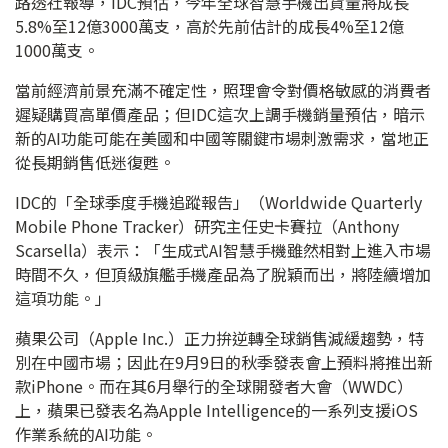
路透社報導，IDC預估，今年全球智慧手機出貨量將成長
5.8%至12億3000萬支，高於先前估計的成長4%至12億
1000萬支。
當前經濟前景充滿不確定性，照理會令對價格敏感的消費者
遲疑購買高單價產品；但IDC這次上調手機銷量預估，暗示
新的AI功能可能在美國和中國等關鍵市場刺激需求，當地正
從長期銷售低迷復甦。
IDC的「全球季度手機追蹤報告」（Worldwide Quarterly
Mobile Phone Tracker）研究主任史卡賽拉（Anthony
Scarsella）表示：「生成式AI智慧手機雖然相對上進入市場
時間不久，但頂級旗艦手機產品為了脫穎而出，將陸續增加
這項功能。」
蘋果公司（Apple Inc.）正力拚逆轉全球銷售減緩趨勢，特
別在中國市場；因此在9月9日的秋季發表會上預料將推出新
款iPhone。而在其6月舉行的全球開發者大會（WWDC）
上，蘋果已發表名為Apple Intelligence的一系列支援iOS
作業系統的AI功能。