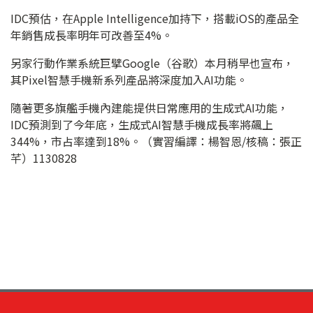
IDC預估，在Apple Intelligence加持下，搭載iOS的產品全
年銷售成長率明年可改善至4%。
另家行動作業系統巨擘Google（谷歌）本月稍早也宣布，
其Pixel智慧手機新系列產品將深度加入AI功能。
隨著更多旗艦手機內建能提供日常應用的生成式AI功能，
IDC預測到了今年底，生成式AI智慧手機成長率將飆上
344%，市占率達到18%。（實習編譯：楊智恩/核稿：張正
芊）1130828