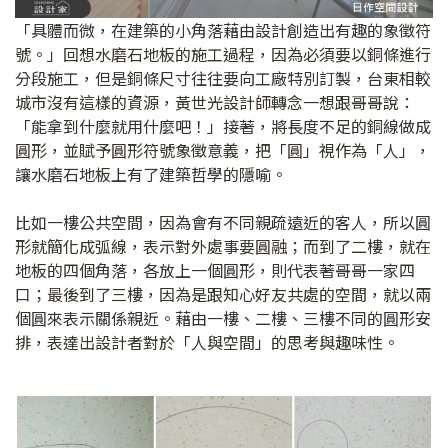
「具體而微，在建築的小角落藉由設計創造出有趣的象徵符
號。」回想水磨石地板的施工過程，因為必須要以銅條進行
分段施工，但是銅條尺寸往往要向工廠特別訂製，台東相較
城市沒有這樣的資源，黃世光設計師轉念一想跟哥哥說：
「能拿到什麼就用什麼吧！」接著，將長度不足的銅線做成
圓形，並賦予圓形符號象徵意義，把「圓」視作為「人」，
讓水磨石地板上有了建築哲學的隱喻。
比如一樓公共空間，因為會有不同親疏遠近的客人，所以圓
形就簡化成弧線，表示對外處事要圓融；而到了二樓，就在
地板的四個角落，各放上一個圓形，則代表著哥哥一家四
口；最後到了三樓，因為是跟知心好友共處的空間，就以兩
個圓來表示關係親近。藉由一樓、二樓、三樓不同的圓形安
排，表達出設計者對於「人與空間」的思考與趣味性。