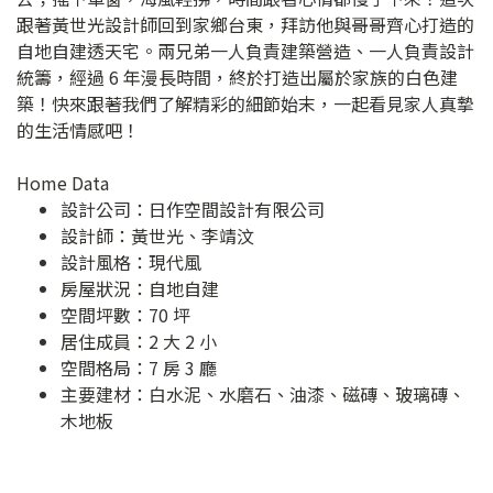
跟著黃世光設計師回到家鄉台東，拜訪他與哥哥齊心打造的
自地自建透天宅。兩兄弟一人負責建築營造、一人負責設計
統籌，經過 6 年漫長時間，終於打造出屬於家族的白色建
築！快來跟著我們了解精彩的細節始末，一起看見家人真摯
的生活情感吧！
Home Data
設計公司：
日作空間設計有限公司
設計師：黃世光、李靖汶
設計風格：現代風
房屋狀況：自地自建
空間坪數：70 坪
居住成員：2 大 2 小
空間格局：7 房 3 廳
主要建材：白水泥、水磨石、油漆、磁磚、玻璃磚、
木地板