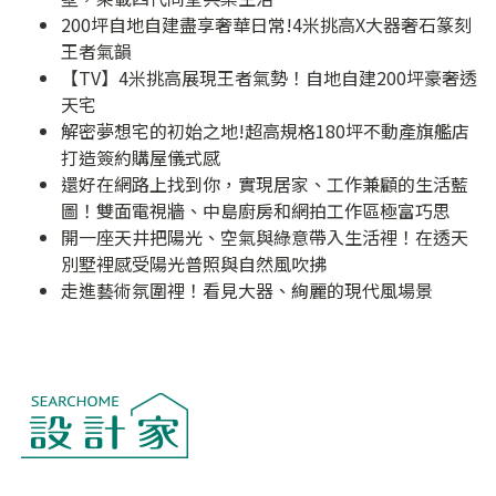
200坪自地自建盡享奢華日常!4米挑高X大器奢石篆刻
王者氣韻
【TV】4米挑高展現王者氣勢！自地自建200坪豪奢透
天宅
解密夢想宅的初始之地!超高規格180坪不動產旗艦店
打造簽約購屋儀式感
還好在網路上找到你，實現居家、工作兼顧的生活藍
圖！雙面電視牆、中島廚房和網拍工作區極富巧思
開一座天井把陽光、空氣與綠意帶入生活裡！在透天
別墅裡感受陽光普照與自然風吹拂
走進藝術氛圍裡！看見大器、絢麗的現代風場景