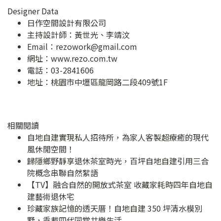
Designer Data
日作空間設計有限公司
主持設計師：黃世光、李靖汶
Email：
rezowork@gmail.com
網址：
www.rezo.com.tw
電話：03-2841606
地址：
桃園市中壢區龍岡路二段409號1F
相關閱讀
自地自建實現私人招待所，為家人客製超療癒的現代
風休閒空間！
歸隱鄉野靜享退休茶室時光，百坪自地自建引用三合
院概念串聯自然絮語
【TV】融合自然的開放式茶室 收藏家耗時四年自地自
建藝術退休宅
珍藏家族記憶的透天厝！自地自建 350 坪清水模別
墅，乘載四代同堂共樂生活