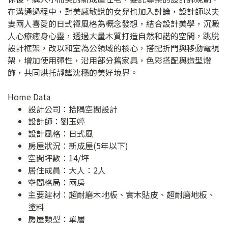
在溝通過程中，對美感敏銳的女兒也加入討論，設計師以夫
妻兩人喜愛的日式禪風格為概念發想，結合設計美學，沉澱
人心療癒身心靈，透過大量木質打造自然和諧的空間，跳脫
設計框架，改以和室為公領域的核心，搭配折門與移動電視
架，增加使用彈性，沿用部分舊家具，色彩搭配與造型燈
飾，共同烘托靜謐沈穩的美好境界。
Home Data
設計公司：
拾隅空間設計
設計師：劉玉婷
設計風格：日式風
房屋狀況：新成屋(5年以下)
空間坪數：14/坪
居住成員：大人：2人
空間格局：兩房
主要建材：超耐磨木地板、實木貼皮、超耐磨地板、
塗料
房屋類型：單層