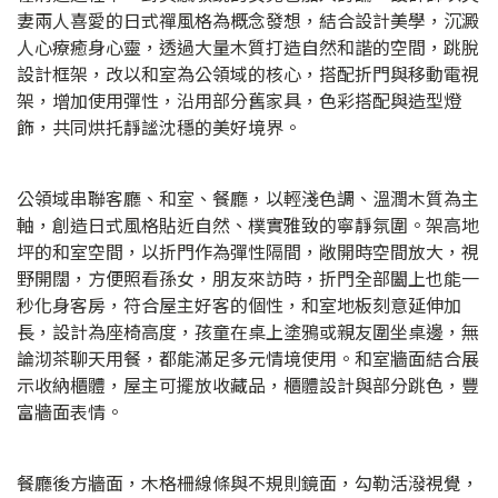
妻兩人喜愛的日式禪風格為概念發想，結合設計美學，沉澱
人心療癒身心靈，透過大量木質打造自然和諧的空間，跳脫
設計框架，改以和室為公領域的核心，搭配折門與移動電視
架，增加使用彈性，沿用部分舊家具，色彩搭配與造型燈
飾，共同烘托靜謐沈穩的美好境界。
公領域串聯客廳、和室、餐廳，以輕淺色調、溫潤木質為主
軸，創造日式風格貼近自然、樸實雅致的寧靜氛圍。架高地
坪的和室空間，以折門作為彈性隔間，敞開時空間放大，視
野開闊，方便照看孫女，朋友來訪時，折門全部闔上也能一
秒化身客房，符合屋主好客的個性，和室地板刻意延伸加
長，設計為座椅高度，孩童在桌上塗鴉或親友圍坐桌邊，無
論沏茶聊天用餐，都能滿足多元情境使用。和室牆面結合展
示收納櫃體，屋主可擺放收藏品，櫃體設計與部分跳色，豐
富牆面表情。
餐廳後方牆面，木格柵線條與不規則鏡面，勾勒活潑視覺，