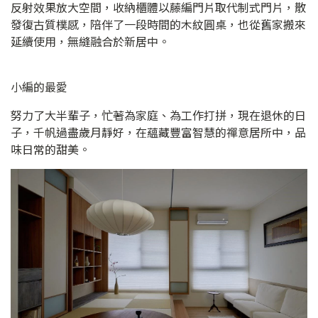
反射效果放大空間，收納櫃體以藤編門片取代制式門片，散
發復古質樸感，陪伴了一段時間的木紋圓桌，也從舊家搬來
延續使用，無縫融合於新居中。
小編的最愛
努力了大半輩子，忙著為家庭、為工作打拼，現在退休的日
子，千帆過盡歲月靜好，在蘊藏豐富智慧的禪意居所中，品
味日常的甜美。