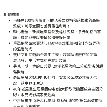
相關閱讀
毛胚屋100％客製化，體現美式風格和諧優雅的高級
質感，畸零空間也獲得最佳利用！
轉化老屋、新成屋穿堂煞及樑柱劣勢，多元風格的客
廳，機能與美感兼備營造美好日常
重塑格局讓家更貼心! 60坪美式風住宅陪伴含飴弄孫
的溫馨時光
藝術文化底蘊融合實用主義，超越頂級飯店的呵護，
展現多元生活方式的高端訂製豪宅
尋覓一期一會的日式風!20坪老屋海納三分離衛浴與超
強機能
老屋量身客製理想現代風，寬敞公領域凝聚家人情
感，徜享退休生活
40年老屋重生理想簡約宅!讓大樑取代牆面成為空間分
野，敞亮光影讓家更溫柔
中古屋重生頂級現代豪邸!以藝術博物館概念締造前所
未有的五感饗宴