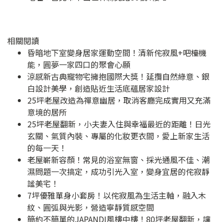
相關閱讀
昏暗地下室變身居家運動空間！清新侘寂風+吧檯機
能，圓夢一家四口的聚會心願
涼感新古典寵物宅擁抱國際大獎！延攬自然綠意、銀
白設計美學，創造貼近生活底蘊居家設計
25坪老屋改造為禪意幽居，取消客廳完成實用又充滿
意境的居所
25坪老屋翻新，小夫妻入住與幸福最近的距離！日光
玄關、氣質內裝、專屬的化妝更衣間，愛上新家生活
的每一天！
老屋嶄新容顏！常見的浴室無窗、採光通風不佳、潮
濕問題一次搞定，成功引光入室，變身宜居的侘寂靜
謐美宅！
7坪優雅單身小套房！以侘寂風為生活主軸，融入木
紋、圓弧與光影，營造寧靜質感空間
簡約不簡單的JAPANDI風樓中樓！80坪老屋翻新，讓