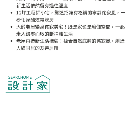
新生活依然留有過往溫度
12坪工程師小宅，靠這招讓有格調的寧靜侘寂風，一
秒化身酷炫電競房
大齡老屋變身侘寂美宅！既是家也是瑜伽空間，一起
走入歸零而啟的斷捨離生活
老屋再造新生活樣貌！揉合自然底蘊的侘寂風，創造
人貓同居的友善居所