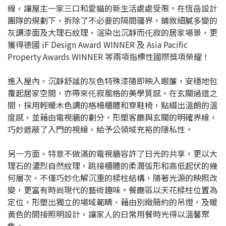
線，讓屋主一家三口和愛貓的新生活處處受限。在恆岳設計
團隊的規劃下，拆除了不必要的隔間疆界，鋪敘細膩多變的
灰調漆面及大理石紋理，渲染出沉靜而仛寂的居家場景，更
獲得德國 iF Design Award WINNER 及 Asia Pacific
Property Awards WINNER 等兩項指標性國際獎項榮耀！
進入屋內，沉靜舒謐的灰色特殊漆隨即映入眼簾，安穩地包
覆起居家空間，亦帶來仛寂風格的美學質感，在玄關過道之
間，採用輕暖木色調的格柵櫃體和穿鞋椅，點綴出溫朗的溫
度感，並藉由電視牆的劃分，形塑客廳與玄關的明確界線，
巧妙遮蔽了入門的視線，給予公領域充裕的隱私性。
另一方面，特意不做滿的電視牆容許了日光的共享，更以大
理石的濃烈自然紋理，跳接櫃體的柔潤弧形和高低起伏的幾
何層次，不僅巧妙化解沉重的樑柱結構，隨著光源的映照改
變，更富有時尚現代的藝術趣味。餐廳區以天花樑柱位置為
定位，形塑出獨立的場域範疇，藉由別緻簡約的吊燈，及暖
黃色的間接照明設計，讓家人的日常用餐時光得以溫馨聚
焦。