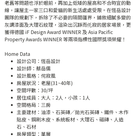
老舊等問題也浮於眼前，再加上低矮的屋高和不合時宜的動
線，讓屋主一家三口和愛貓的新生活處處受限。在恆岳設計
團隊的規劃下，拆除了不必要的隔間疆界，鋪敘細膩多變的
灰調漆面及大理石紋理，渲染出沉靜而仛寂的居家場景，更
獲得德國 iF Design Award WINNER 及 Asia Pacific
Property Awards WINNER 等兩項指標性國際獎項榮耀！
Home Data
設計公司：
恆岳設計
設計師：蔡岳儒
設計風格：侘寂風
房屋狀況：老屋(31~40年)
空間坪數：30/坪
居住成員：大人：2人，小孩：1人
空間格局：三房
主要建材：油漆、石英磚／拋光石英磚、鐵件、木作
貼皮、鋼刷木皮、系統板材、大理石、磁磚、人造
石、石材
房屋類型：單層