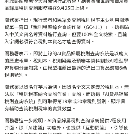
財政部關務署今天召開例行記者會，副署長陳世鋒預告AI貨
品歸屬稅則查詢服務將在9月25日上線。
關務署指出，現行業者和民眾要查詢稅則稅率主要利用關港
貿單一窗口「稅則稅率綜合查詢作業（GC411）」，透過輸
入中英文貨名等資料進行查詢，但要100%全文檢索，且輸
入字詞必須符合稅則本貨名才能查得資料。
關務署表示，即將上線的AI貨品歸屬稅則查詢系統是以龐大
的歷史報單、稅則本、稅則疑義及預審等資料訓練AI模型學
習貨物分類知識，由模型推薦出最適的進出口貨品歸屬6碼
稅則號別。
關務署以貨名洋芋片為例，因貨名全文未定義於稅則本，無
法以「稅則稅率綜合查詢作業」查詢，而透過「AI貨品歸屬
稅則查詢系統」則可取得第19章或20章稅則號別，顯示具
有輔助查詢稅則稅率的實質效益。
關務署進一步說明，AI貨品歸屬稅則查詢系統提供2種使用
介面，除「AI建議」功能外，也提供「互動問答」，引導使