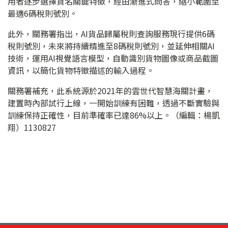
用者逐步選擇貨名關鍵特徵，經由漸進式問答，縮小範圍至
最適6碼稅則號別。
此外，關務署指出，AI貨品歸屬稅則查詢服務現行提供6碼
稅則號別，未來將持續精進至8碼稅則號別，並延伸相關AI
技術，運用AI視覺語言模型，自動識別貨物圖像或商品截圖
資訊，以簡化貨物特徵描述的輸入過程。
關務署補充，此系統源於2021年的雲世代智慧海關計畫，
建置時內部試行上線，一開始訓練有困難，透過不斷實驗與
訓練保持正確性，目前準確率已達86%以上。（編輯：楊凱
翔）1130827