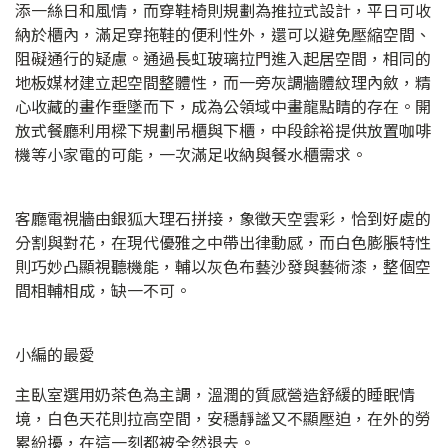
添一絲日和風情，而穿鞋椅則規劃為推拉式設計，平日可收
納於櫃內，滿足穿拖鞋的便利性外，還可以避免壓縮空間、
阻礙通行的疑慮。通過長虹玻璃拉門進入起居空間，相同的
地板媒材建立起空間整體性，而一旁灰調牆體紋理內斂，精
心收藏的畫作垂墜而下，成為公領域中畫龍點睛的存在。開
放式餐廳利用樑下規劃吊櫃與下櫃，中段餘裕提供放置咖啡
機等小家電的可能，一次滿足收納與餐水櫃需求。
客廳電視牆由銀狐大理石拼接，象徵天空雲彩，恰到好處的
分割與對花，在現代優雅之中帶出律動感，而白色膨脹特性
則巧妙凸顯視聽機能，輔以灰色布藝沙發與藝術漆，整個空
間相輔相成，缺一不可。
小編的最愛
主臥室選用奶茶色為主調，溫潤的質感營造舒緩的睡眠情
境，白色天花則拉高空間，安穩靜謐又不顯壓迫，在外的勞
累紛擾，在這一刻都被全然退去。