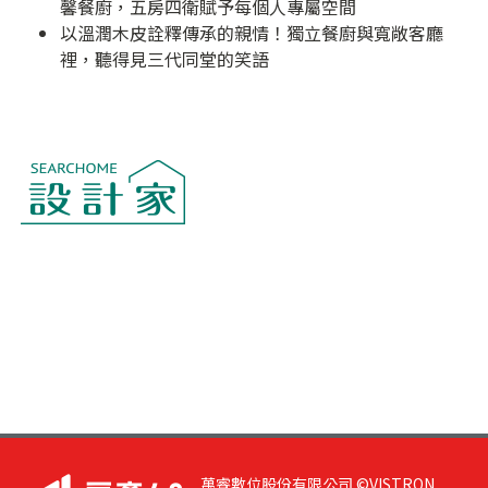
馨餐廚，五房四衛賦予每個人專屬空間
以溫潤木皮詮釋傳承的親情！獨立餐廚與寬敞客廳
裡，聽得見三代同堂的笑語
萬睿數位股份有限公司 ©VISTRON