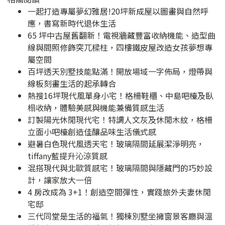
一起打造專屬夢幻雅居!20坪新成屋以圖畫與自然呼
應，書寫新時代退休生活
65 坪中古屋舊翻新！電視牆藏豐富收納機能、造型曲
線與間照修飾突兀樑柱，四樓鐵皮屋改造女孩夢想專
屬空間
百坪透天別墅技能點滿！開放場域一字佈局，燈帶與
線板刻畫生活的起承轉合
熱搜16坪現代風單身小宅！格柵鞋櫃、中島吧檯及臥
榻收納，體驗美感與機能兼備質感生活
訂製陽光休閒現代宅！特調人文灰及休閒木紋，格柵
立面小吧檯創造佳釀品味生活儀式感
避暑白色現代風透天宅！玻璃隔間延展潔淨明亮，
tiffany藍提升沁涼質感
混搭現代與北歐質感宅！玻璃隔間與隱藏門的巧妙設
計，讓家放大一倍
4 房改成為 3+1！創造空間彈性，實踐旅外夫妻休閒
宅邸
三代同堂是生活的福氣！獨棟別墅坐擁窗景客廳與溫