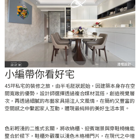
小編帶你看好宅
45坪私宅的裝修之旅，由半毛胚狀起始，因建築本身存在空
間寬敞的優勢，設計師選擇透過複合媒材混搭，創造視覺層
次，再透過細膩的布藝家具挹注人文風情，在簡約又豐富的
空間感之中繫起家人互動，體現最純粹的美好生活本質。
色彩輕淺的二進式玄關，將收納櫃、迎賓端景與穿鞋椅機能
整合於樑下，鞋櫃外觀覆以淺色木格柵門片，在現代之中增