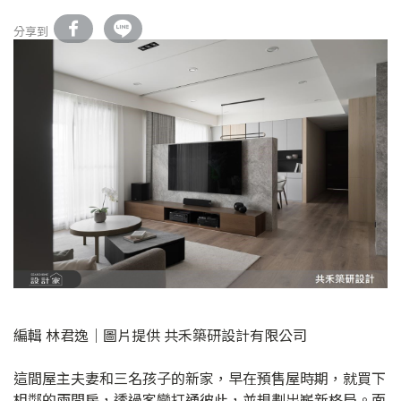
分享到
編輯 林君逸｜圖片提供 共禾築研設計有限公司
這間屋主夫妻和三名孩子的新家，早在預售屋時期，就買下
相鄰的兩間房，透過客變打通彼此，並規劃出嶄新格局。面