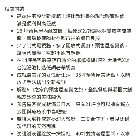
相關閱讀
高端住宅設計新樣範！堪比教科書的現代輕奢裝修，
滿是便利與高級感
16 坪預售屋內藏玄機！抽象式設計讓收納變成空間裝
飾，書房玻璃隔封存都市裡的即日良辰
少了制式電視牆、多了開放式餐廚！預售屋客變後，
讓現代風親子宅超乎原有想像
在14坪美宅靜享落日時分的粼粼樣貌!淡雅大地色X陽
台泡湯池打造低調奢華饗宴
成就最美好的女性新生活！35坪預售屋當起點，以開
放式手法踏出全新視野
解謎6口之家的預售屋客變之旅，全能餐廚與酒櫃共創
親友聚會的美味關係
預售屋客變成就滿分日常，只有21坪也可以擁有獨立
玄關與療癒系中島吧檯!
雙拼大宅裡成就夢幻大餐廚！二度合作下，看見沈穩
現代風的天然面貌
沈穩淺灰裡綻放一抹嫣紅！40坪雙拼老屋翻新，以寧