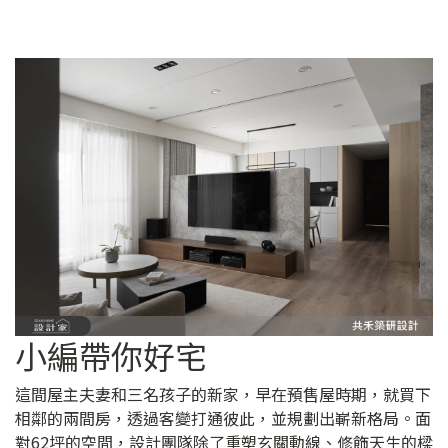
小編帶你好宅
這間屋主夫妻和三名孩子的新家，早在預售屋時期，就買下
相鄰的兩間房，透過客變打通彼此，並規劃出嶄新格局。面
對62坪的空間，設計團隊除了重塑玄關動線、修飾天生的樑