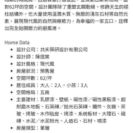
對62坪的空間，設計團隊除了重塑玄關動線、修飾天生的樑
柱結構外，也大量使用溫潤木質、無壓的淺灰石材等自然元
素，展現現代風的自然與療癒力，為幸福的一家五口，詮釋
出完全拋開壓力的避風港。
Home Data
設計公司：
共禾築研設計有限公司
設計師：陳煜棠
設計風格：現代風
房屋狀況：預售屋
空間坪數：62/坪
居住成員：大人：2人，小孩：3人
空間格局：五房
主要建材：乳膠漆、壁紙、磁性漆／磁性黑板漆、超
耐磨木地板、石英磚／拋光石英磚、鐵件、灰鏡、茶
玻、烤玻、木作貼皮、烤漆、系統板材、大理石、磁
磚、水泥／水泥粉光、人造石、石材、噴漆
房屋類型：單層