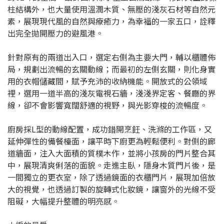
柱結構外，也大量使用溫潤木質、無壓的淺灰石材等自然元
素，展現現代風的自然與療癒力，為幸福的一家五口，詮釋
出完全拋開壓力的避風港。
針對原有的兩道出入口，選定右側為主要大門，輔以櫃體佈
局，規劃出流暢的玄關動線；而最初的左側玄關，則化身實
用的衣帽儲藏間，賦予充沛的收納機能。開放式的公領域
裡，選用一道半高的淺灰電視石牆，淺淺界定客、餐廳的界
線，卻不會影響寬闊舒適的視野，與光影穿梭的流暢度。
廚房採L型的動線配置，成功錯開烹飪、洗滌的工作區，又
延伸彈性的備餐檯面，讓平時下廚更為輕鬆便利。對側的廊
道牆面，注入大面積的質樸木作，並將小孩房的門片整合其
中，展現清爽俐落的面貌。走進主臥，隱身木質門片後，是
一間獨立的更衣室，除了透過鏡面的衣櫃門片，展現加倍放
大的視覺，也透過訂製的旋轉式化妝鏡，讓窗外的光線不受
阻礙，大幅提升整體的明亮感。