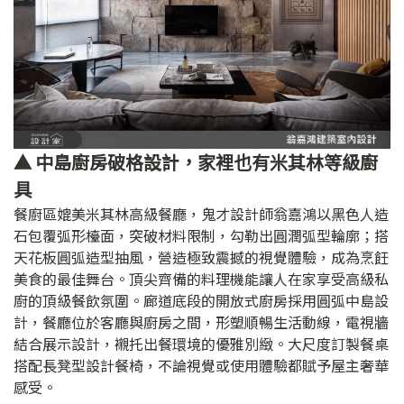
▲ 中島廚房破格設計，家裡也有米其林等級廚
具
餐廚區媲美米其林高級餐廳，鬼才設計師翁嘉鴻以黑色人造
石包覆弧形檯面，突破材料限制，勾勒出圓潤弧型輪廓；搭
天花板圓弧造型抽風，營造極致震撼的視覺體驗，成為烹飪
美食的最佳舞台。頂尖齊備的料理機能讓人在家享受高級私
廚的頂級餐飲氛圍。廊道底段的開放式廚房採用圓弧中島設
計，餐廳位於客廳與廚房之間，形塑順暢生活動線，電視牆
結合展示設計，襯托出餐環境的優雅別緻。大尺度訂製餐桌
搭配長凳型設計餐椅，不論視覺或使用體驗都賦予屋主奢華
感受。