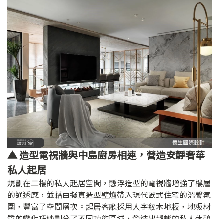
▲ 造型電視牆與中島廚房相連，營造安靜奢華
私人起居
規劃在二樓的私人起居空間，懸浮造型的電視牆增強了樓層
的通透感，並藉由擬真造型壁爐帶入現代歐式住宅的溫馨氛
圍，豐富了空間層次。起居客廳採用人字紋木地板，地板材
質的變化巧妙劃分了不同功能區域，營造出靜謐的私人休憩