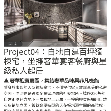
Project04：自地自建百坪獨
棟宅，坐擁奢華宴客餐廚與星
級私人起居
▲ 奢華迎賓廳區，集結奢華品味與非凡機能
隱身於市郊的大型獨棟豪宅，不僅提供家人放鬆享受的私密
空間，同時也是跨國企業家理想的社交場所。這座220坪的
自建別墅包含地下一層和地上五層。一樓的迎賓區採用自然
石皮鋪陳立面，鍍鈦金屬造型的天花板增添空間的高雅感，
配合玄關和餐廳的水晶燈飾，營造出奢華大氣的氛圍。為了