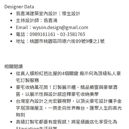
Designer Data
翁嘉鴻建築室內設計｜懷生設計
主持設計師：翁嘉鴻
Email：
wyson.design@gmail.com
電話：0989161161、03-3581765
地址：
桃園市桃園區同德六街89號9樓之1號
相關閱讀
從真人版粉紅芭比屋的4個關鍵 揭示何為頂級私人豪
宅訂製服務
豪宅收納萬花筒！訂製展示櫃、精品櫥窗與豪華酒
窖，以展示性與設計感詮釋豪宅收納美學
台灣室內設計之光宏觀視野，以頂尖豪宅設計攜手金
字塔頂端屋主，一齊走向世界舞台，匯聚人生的高光
時刻
高級訂製宅都要有度假感！將星級飯店化享受化為
Staycation生活日常