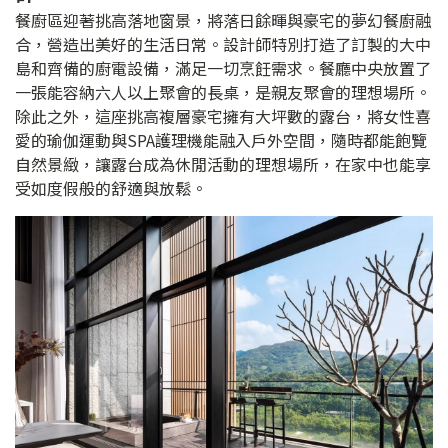
餐廚區迎著挑高落地窗景，將落日餘暉與豪宅的夢幻餐廚融
合，營造出美好的生活日常。設計師特別打造了訂製的大中
島和齊備的廚電設備，滿足一切烹飪需求。餐廳中央放置了
一張能容納六人以上聚會的長桌，是親友聚會的理想場所。
除此之外，這座挑高複層豪宅擁有大坪數的露台，將女性喜
愛的瑜伽運動與SPA護理機能融入戶外空間，隨時都能飽覽
自然景緻，讓露台成為休閒活動的理想場所，在家中也能享
受如度假般的舒適與放鬆。