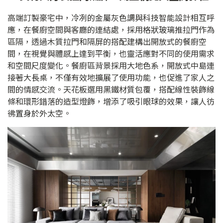
高端訂製豪宅中，冷冽的金屬灰色調與科技智能設計相互呼
應，在餐廚空間與客廳的連結處，採用格狀玻璃推拉門作為
區隔，透過木質拉門和隔屏的搭配建構出開放式的餐廚空
間，在視覺與體感上達到平衡，也靈活應對不同的使用需求
和空間尺度變化。餐廚區背景採用大地色系，開放式中島連
接著大長桌，不僅有效地擴展了使用功能，也促進了家人之
間的情感交流。天花板選用黑鐵材質包覆，搭配線性裝飾線
條和環形錯落的造型燈飾，增添了吸引眼球的效果，讓人彷
彿置身於外太空。