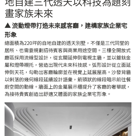
地自建三代透天以科技為題刻
畫家族未來
▲ 流動燈帶打造未來感客廳，建構家族企業宅
形象
總面積為220坪的自地自建的透天別墅，不僅是三代同堂的
居所、也需要規劃招待賓客與商業用途空間。三樓全開放式
廳區採用流線型設計，從玄關延伸到電視主牆，並以鍍鈦金
屬和燈帶襯托，營造出現代未來科技感。弧形設計從立面延
伸到天花，勾勒出客廳輪廓並在視覺上延展屋高。沙發背牆
以俐落的幾何線段延續設計語彙，箭頭狀的線段暗示前往餐
廚空間的動線。牆面上的金屬展示櫃提升了客廳的奢華感，
為接待貴賓創造出舒適又體面的家族企業宅形象。