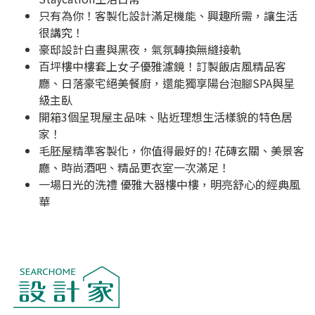
只有為你！客製化設計滿足機能、興趣所需，讓生活
很講究！
豪邸設計白晝與黑夜，氣氛轉換無縫接軌
百坪樓中樓套上女子優雅濾鏡！訂製飯店風精品客
廳、日落豪宅絕美餐廚，還能獨享陽台泡腳SPA與星
級主臥
開箱3個呈現屋主品味、貼近理想生活樣貌的特色居
家！
毛胚屋精準客製化，你值得最好的! 花磚玄關、美景客
廳、時尚酒吧、精品更衣室一次滿足！
一場日光的洗禮 優雅大器樓中樓，明亮舒心的經典風
華