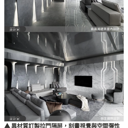
▲ 異材質訂製拉門隔屏，刻畫視覺與空間彈性