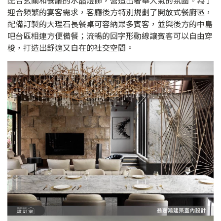
迎合頻繁的宴客需求，客廳後方特別規劃了開放式餐廚區，
配備訂製的大理石長餐桌可容納眾多賓客，並與後方的中島
吧台區相連方便備餐；流暢的回字形動線讓賓客可以自由穿
梭，打造出舒適又自在的社交空間。