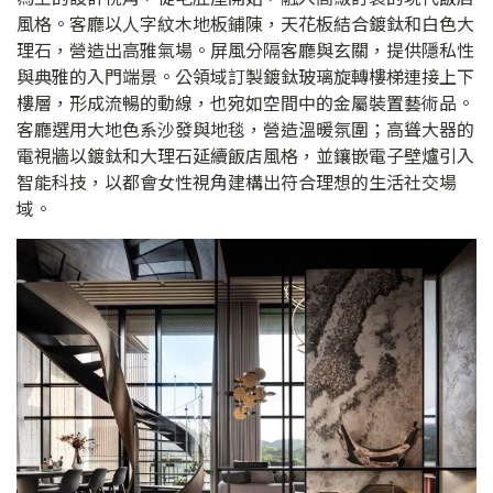
風格。客廳以人字紋木地板鋪陳，天花板結合鍍鈦和白色大
理石，營造出高雅氣場。屏風分隔客廳與玄關，提供隱私性
與典雅的入門端景。公領域訂製鍍鈦玻璃旋轉樓梯連接上下
樓層，形成流暢的動線，也宛如空間中的金屬裝置藝術品。
客廳選用大地色系沙發與地毯，營造溫暖氛圍；高聳大器的
電視牆以鍍鈦和大理石延續飯店風格，並鑲嵌電子壁爐引入
智能科技，以都會女性視角建構出符合理想的生活社交場
域。