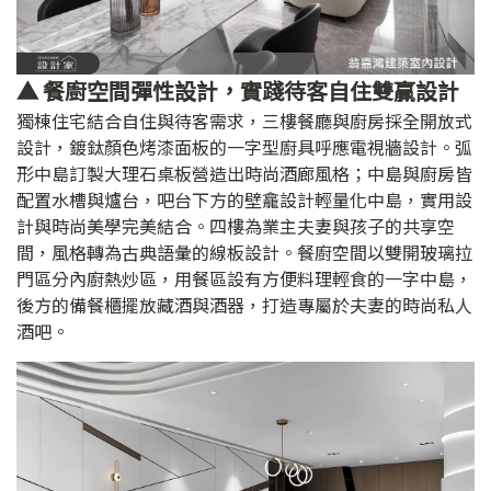
▲ 餐廚空間彈性設計，實踐待客自住雙贏設計
獨棟住宅結合自住與待客需求，三樓餐廳與廚房採全開放式
設計，鍍鈦顏色烤漆面板的一字型廚具呼應電視牆設計。弧
形中島訂製大理石桌板營造出時尚酒廊風格；中島與廚房皆
配置水槽與爐台，吧台下方的壁龕設計輕量化中島，實用設
計與時尚美學完美結合。四樓為業主夫妻與孩子的共享空
間，風格轉為古典語彙的線板設計。餐廚空間以雙開玻璃拉
門區分內廚熱炒區，用餐區設有方便料理輕食的一字中島，
後方的備餐櫃擺放藏酒與酒器，打造專屬於夫妻的時尚私人
酒吧。