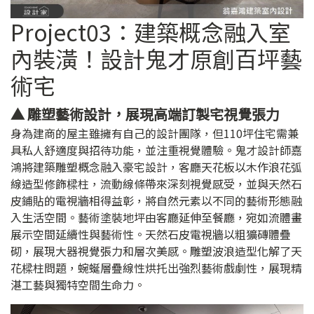
Project03：建築概念融入室
內裝潢！設計鬼才原創百坪藝
術宅
▲ 雕塑藝術設計，展現高端訂製宅視覺張力
身為建商的屋主雖擁有自己的設計團隊，但110坪住宅需兼
具私人舒適度與招待功能，並注重視覺體驗。鬼才設計師嘉
鴻將建築雕塑概念融入豪宅設計，客廳天花板以木作浪花弧
線造型修飾樑柱，流動線條帶來深刻視覺感受，並與天然石
皮鋪貼的電視牆相得益彰，將自然元素以不同的藝術形態融
入生活空間。藝術塗裝地坪由客廳延伸至餐廳，宛如流體畫
展示空間延續性與藝術性。天然石皮電視牆以粗獷磚體疊
砌，展現大器視覺張力和層次美感。雕塑波浪造型化解了天
花樑柱問題，蜿蜒層疊線性烘托出強烈藝術戲劇性，展現精
湛工藝與獨特空間生命力。