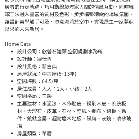
居者的行走軌跡，巧用動線凝聚家人間的情感互動，同時雕
琢工法融入豐富的質材及色彩，步步構築精緻的場域氛圍，
讓設計美學觸手可及、恣意流淌於室中，實現屋主一家夢寐
以求的未來新居。
Home Data
設計公司：
欣磐石建築.空間規劃事務所
設計師：羅仕哲
設計風格：新古典
房屋狀況：中古屋(5~15年)
空間坪數：64.5/坪
居住成員：大人：2人，小孩：2人
空間格局：三房
主要建材：水泥漆、木作貼皮、鋼刷木皮、系統板
材、大理石、皮革、石材、壁紙、繃布、線板、鐵
件、鍍鈦金屬、超耐磨木地板、磁磚、灰鏡、噴砂玻
璃
房屋類型：單層