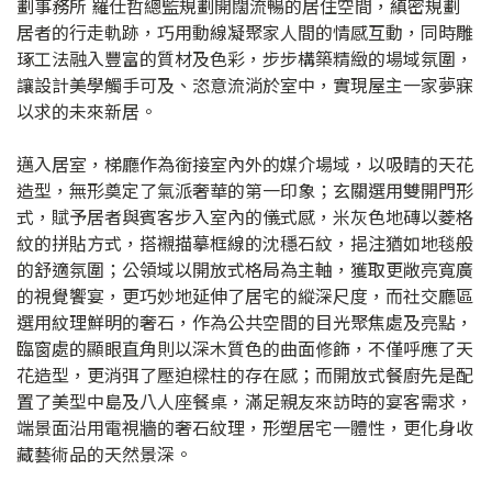
劃事務所 羅仕哲總監規劃開闊流暢的居住空間，縝密規劃
居者的行走軌跡，巧用動線凝聚家人間的情感互動，同時雕
琢工法融入豐富的質材及色彩，步步構築精緻的場域氛圍，
讓設計美學觸手可及、恣意流淌於室中，實現屋主一家夢寐
以求的未來新居。
邁入居室，梯廳作為銜接室內外的媒介場域，以吸睛的天花
造型，無形奠定了氣派奢華的第一印象；玄關選用雙開門形
式，賦予居者與賓客步入室內的儀式感，米灰色地磚以菱格
紋的拼貼方式，搭襯描摹框線的沈穩石紋，挹注猶如地毯般
的舒適氛圍；公領域以開放式格局為主軸，獲取更敞亮寬廣
的視覺饗宴，更巧妙地延伸了居宅的縱深尺度，而社交廳區
選用紋理鮮明的奢石，作為公共空間的目光聚焦處及亮點，
臨窗處的顯眼直角則以深木質色的曲面修飾，不僅呼應了天
花造型，更消弭了壓迫樑柱的存在感；而開放式餐廚先是配
置了美型中島及八人座餐桌，滿足親友來訪時的宴客需求，
端景面沿用電視牆的奢石紋理，形塑居宅一體性，更化身收
藏藝術品的天然景深。