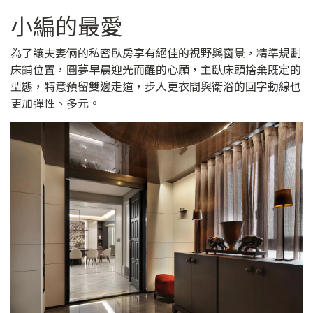
小編的最愛
為了讓夫妻倆的私密臥房享有絕佳的視野與窗景，精準規劃
床鋪位置，圓夢早晨迎光而醒的心願，主臥床頭捨棄既定的
型態，特意預留雙邊走道，步入更衣間與衛浴的回字動線也
更加彈性、多元。