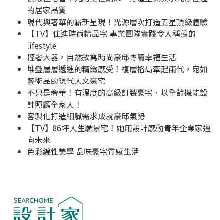
的居家品質
現代與奢華的嶄新呈現！光源層次打造五星頂級體驗
【TV】住進時尚精品宅 專業團隊實踐令人稱羨的
lifestyle
輕奢大器，自然敘寫時尚豪邸專屬幸福生活
堆疊層層遞進的精緻感受！複層格局牽起兩代，宛如
藝術品的現代人文豪宅
不只是奢華！有溫度的高級訂製豪宅，以全齡機能設
計照顧全家人！
客製化打造細膩需求成就豪邸氣勢
【TV】86坪人生願景宅！她用設計感動青年企業家邁
向未來
色彩線性美學 品味豪宅質感生活