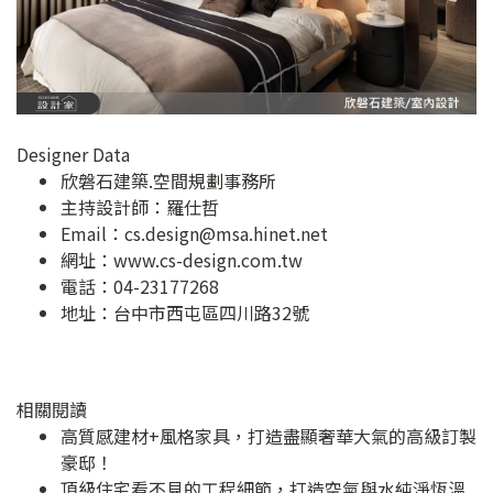
Designer Data
欣磐石建築.空間規劃事務所
主持設計師：羅仕哲
Email：
cs.design@msa.hinet.net
網址：
www.cs-design.com.tw
電話：04-23177268
地址：
台中市西屯區四川路32號
相關閱讀
高質感建材+風格家具，打造盡顯奢華大氣的高級訂製
豪邸！
頂級住宅看不見的工程細節，打造空氣與水純淨恆溫