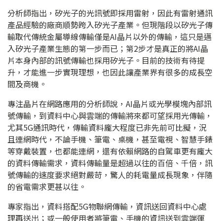
分析師指出，矽光子的光訊號即採用雷射，因此有雷射通訊
產品經驗的廠商順勢跨入矽光子產業。但現階段以矽光子傳
輸取代傳統金屬導線傳輸僅是AI晶片以外的傳輸，這只是邁
入矽光子產業生態的第一步而已；第2步才是真正的將AI晶
片本身內部的訊號傳輸也採用矽光子。目前的技術有待提
升，才能進一步實現理想，也因此讓產業界有很多的成長空
間及商機。
專注晶片在網路應用的分析師說，AI晶片或光學模塊內部訊
號傳輸，到資料中心與雲端的傳輸將來都可望採用光傳輸，
尤其5G通訊時代，傳輸資料龐大程度已非先前可比擬，況
且連網時代，不論手機、筆電、桌機，甚至電視、智慧手錶
等穿戴裝置，也都能連網，還有依賴網路的自駕車更有龐大
的資料傳輸需求，資料傳輸量是超過以往的百倍、千倍，訊
號傳輸的速度要求絕對嚴苛，驚人的耗電量成長現象，伴隨
的省電需求更甚以往。
專家指出，資料搭配5G物聯網傳輸，資訊送回資料中心處
理再送出；或一般使用者將筆電、手機的資訊送到雲端運