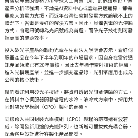
台灣以產業的優勢力拚全球人工智慧（AI）的樞紐地位，但
產業分析師強調，不論是AI資料中心或雲端高速運算，都需
要龐大的電力支援，而近年台灣社會對發電方式論戰不止的
情況下，省電是最好的解決方案。因此，具備省電的光傳輸
方式，將電訊號轉為光訊號成為首選，而矽光子技術則可發
揮更高的能源效率。
投入矽光子產品的聯鈞光電在先前法人說明會表示，看好伺
服器產品在今年下半年到明年的市場需求，因自身在雷射通
訊產品領域已有20年實績，因此去年憑借雷射技術的經驗，
進入光模塊產業，並進一步擴充產品線，光引擎應用也成為
公司的核心技術。
聯鈞看好利用矽光子技術，將資料透過光訊號傳輸的方式，
在資料中心伺服器開發省電的水冷、液冷式方案中，採用共
同封裝光學模組（CPO）製程的商機。
同樣跨入共同封裝光學模組（CPO）製程的廠商還有波若
威，除開發新用途的光纖陣列，也新增可插拔式光耦合器，
配合客戶設計進行客製化產品開發。