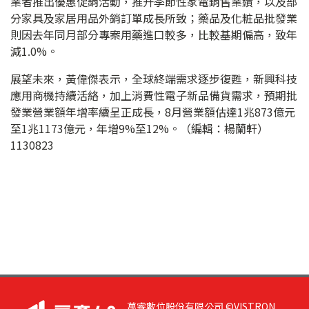
業者推出優惠促銷活動，推升季節性家電銷售業績，以及部
分家具及家居用品外銷訂單成長所致；藥品及化粧品批發業
則因去年同月部分專案用藥進口較多，比較基期偏高，致年
減1.0%。
展望未來，黃偉傑表示，全球終端需求逐步復甦，新興科技
應用商機持續活絡，加上消費性電子新品備貨需求，預期批
發業營業額年增率續呈正成長，8月營業額估達1兆873億元
至1兆1173億元，年增9%至12%。（編輯：楊蘭軒）
1130823
萬睿數位股份有限公司 ©VISTRON