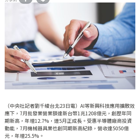
（中央社記者劉千綾台北23日電）AI等新興科技應用擴散效
應下，7月批發業營業額達新台幣1兆1208億元，創歷年同
期新高，年增12.7%，連5月正成長。受惠半導體廠商投資
動能，7月機械器具業也創同期新高紀錄，營收達5050億
元，年增25.5%。