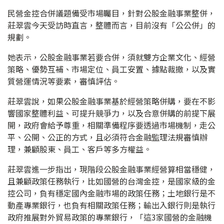
民營金控合併議題備受市場矚目，針對公股金融事業整併，
莊翠雲今天受訪時直言，整體而言，目前沒有「公公併」的
規劃。
她表示，公股金融事業若要合併，須就雙方企業文化、經營
策略、優勢互補、市場定位、員工安置、據點裁撤，以及實
質營運情況等要素，審慎評估。
莊翠雲說，如果公股金融事業基於經營策略併購，要在不影
響國家整體利益、可提升競爭力，以及合意併購的前提下展
開，政府會給予尊重，相關準備程序要透過市場機制，走公
平、公開、公正的方式，且必須符合金融監理法規審慎辦
理，兼顧股東、員工、客戶等多方權益。
莊翠雲進一步指出，現階段公股金融事業經營算相當穩健，
且兼顧政策任務執行，比如國營的台灣金控，是國家級的金
控公司，負有穩定國內金融市場的政策任務；土地銀行是不
動產專業銀行，也負有相關政策任務；輸出入銀行則是執行
政府推展對外貿易政策的專業銀行，「這3家國營的金融機