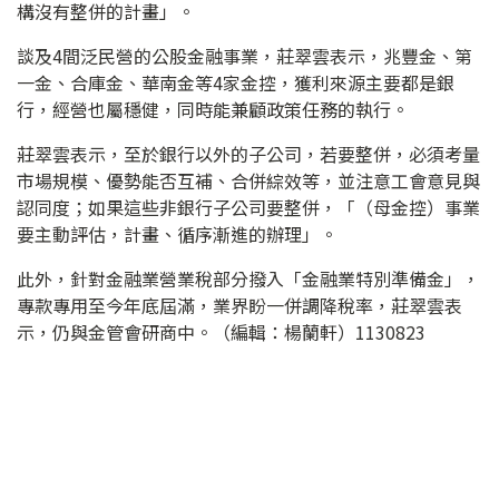
構沒有整併的計畫」。
談及4間泛民營的公股金融事業，莊翠雲表示，兆豐金、第
一金、合庫金、華南金等4家金控，獲利來源主要都是銀
行，經營也屬穩健，同時能兼顧政策任務的執行。
莊翠雲表示，至於銀行以外的子公司，若要整併，必須考量
市場規模、優勢能否互補、合併綜效等，並注意工會意見與
認同度；如果這些非銀行子公司要整併，「（母金控）事業
要主動評估，計畫、循序漸進的辦理」。
此外，針對金融業營業稅部分撥入「金融業特別準備金」，
專款專用至今年底屆滿，業界盼一併調降稅率，莊翠雲表
示，仍與金管會研商中。（編輯：楊蘭軒）1130823