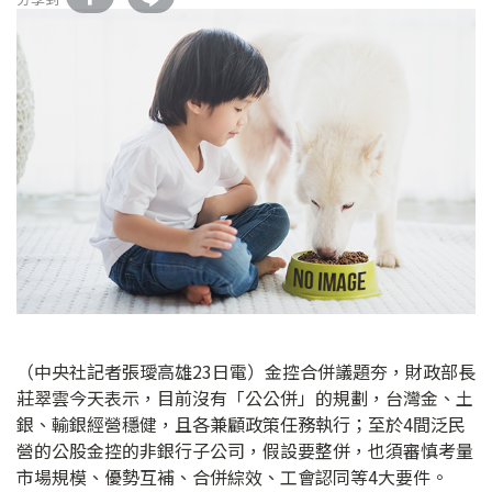
（中央社記者張璦高雄23日電）金控合併議題夯，財政部長
莊翠雲今天表示，目前沒有「公公併」的規劃，台灣金、土
銀、輸銀經營穩健，且各兼顧政策任務執行；至於4間泛民
營的公股金控的非銀行子公司，假設要整併，也須審慎考量
市場規模、優勢互補、合併綜效、工會認同等4大要件。