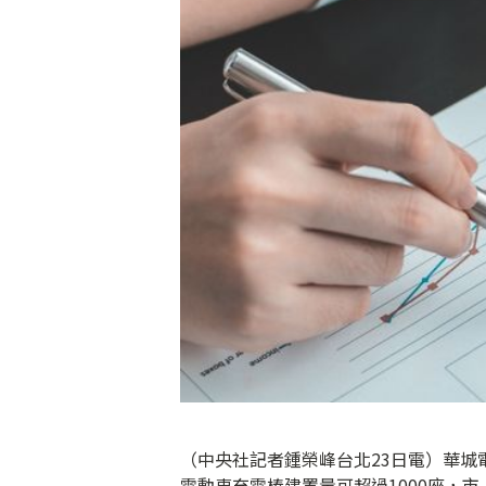
（中央社記者鍾榮峰台北23日電）華城
電動車充電樁建置量可超過1000座，市占