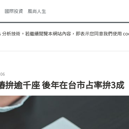
國際投資
風尚人生
s 分析技術。若繼續閱覽本網站內容，即表示您同意我們使用 coo
:06
樁拚逾千座 後年在台市占率拚3成