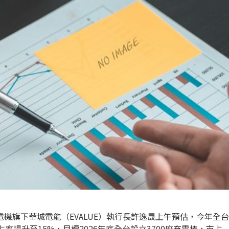
電機旗下華城電能（EVALUE）執行長許逸晟上午預估，今年全台
率提升至15%，目標2026年底全台設立3700座充電樁，市占