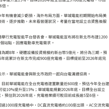
6倍。
今年有機會減少虧損，海外布局方面，華城電能初期開始布局美
技術，逐步推動，未來看營運狀況，考量在當地設立合資售後服
舉行充電智能平台發表會，華城電能宣布將在新北市布建1200
9個站點，因應電動車充電需求。
畫為期8年，硬體設備投資規模約新台幣5億元，將分為三期，預
5年底累計在新北市完成900座充電樁，目標提前至2026年底完
表示，華城電能會與新北市政府一起向台電溝通協商。
目前華城電能在全台充電樁建置數量近600座，預估今年全台
可從10%提升至15%；華城電能規劃2026年底，目標全台設立
成，預估到2026年底，充電樁業績可較目前成長逾5至6倍。
1000座充電樁中，DC直流充電樁約100座出頭 ，AC交流充