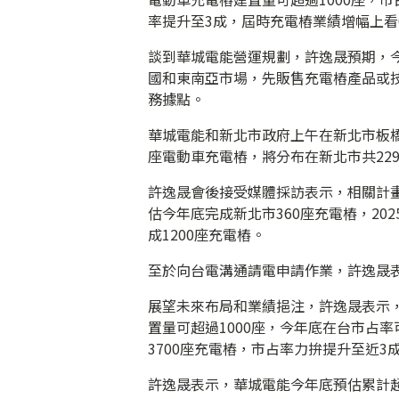
率提升至3成，屆時充電樁業績增幅上看
談到華城電能營運規劃，許逸晟預期，
國和東南亞市場，先販售充電樁產品或
務據點。
華城電能和新北市政府上午在新北市板橋
座電動車充電樁，將分布在新北市共22
許逸晟會後接受媒體採訪表示，相關計
估今年底完成新北市360座充電樁，202
成1200座充電樁。
至於向台電溝通請電申請作業，許逸晟
展望未來布局和業績挹注，許逸晟表示，
置量可超過1000座，今年底在台市占率
3700座充電樁，市占率力拚提升至近3
許逸晟表示，華城電能今年底預估累計超過