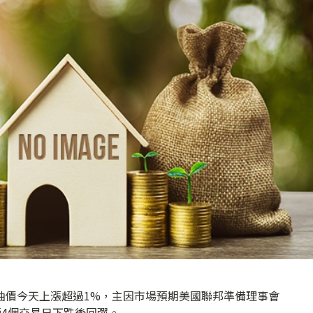
油價今天上漲超過1%，主因市場預期美國聯邦準備理事會
續4個交易日下跌後回彈。