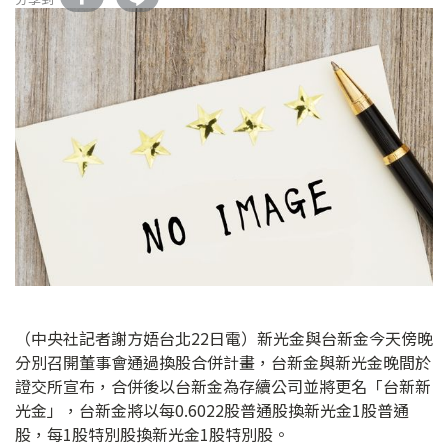
（中央社記者謝方娪台北22日電）新光金與台新金今天傍晚
分別召開董事會通過換股合併計畫，台新金與新光金晚間於
證交所宣布，合併後以台新金為存續公司並將更名「台新新
光金」，台新金將以每0.6022股普通股換新光金1股普通
股，每1股特別股換新光金1股特別股。