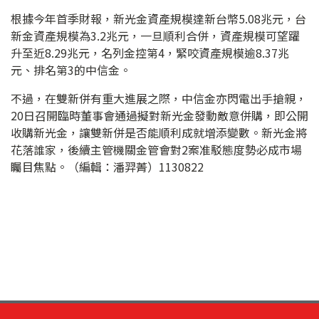
根據今年首季財報，新光金資產規模達新台幣5.08兆元，台
新金資產規模為3.2兆元，一旦順利合併，資產規模可望躍
升至近8.29兆元，名列金控第4，緊咬資產規模逾8.37兆
元、排名第3的中信金。
不過，在雙新併有重大進展之際，中信金亦閃電出手搶親，
20日召開臨時董事會通過擬對新光金發動敵意併購，即公開
收購新光金，讓雙新併是否能順利成就增添變數。新光金將
花落誰家，後續主管機關金管會對2案准駁態度勢必成市場
矚目焦點。（編輯：潘羿菁）1130822