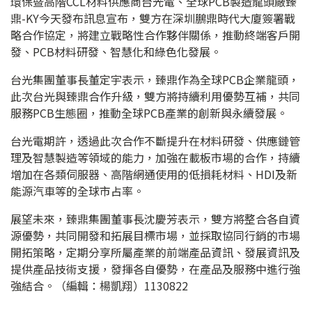
環保暨高階CCL材料供應商台光電、全球PCB製造龍頭廠臻
鼎-KY今天發布訊息宣布，雙方在深圳鵬鼎時代大廈簽署戰
略合作協定，將建立戰略性合作夥伴關係，推動終端客戶開
發、PCB材料研發、智慧化和綠色化發展。
台光集團董事長董定宇表示，臻鼎作為全球PCB企業龍頭，
此次台光與臻鼎合作升級，雙方將持續利用優勢互補，共同
服務PCB生態圈，推動全球PCB產業的創新與永續發展。
台光電期許，透過此次合作不斷提升在材料研發、供應鏈管
理及智慧製造等領域的能力，加強在載板市場的合作，持續
增加在各類伺服器、高階網通使用的低損耗材料、HDI及新
能源汽車等的全球市占率。
展望未來，臻鼎集團董事長沈慶芳表示，雙方將整合各自資
源優勢，共同開發和拓展目標市場，並採取協同行銷的市場
開拓策略，定期分享所屬產業的前端產品資訊、發展資訊及
提供產品技術支援，發揮各自優勢，在產品及服務中進行強
強結合。（編輯：楊凱翔）1130822