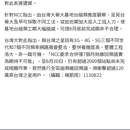
對此表達遺憾。
針對NCC指出，由台灣大哥大基地台縮頻進度觀察，足見台
哥大及早可採取不同工法，或如近期加大投入工班人力，使
基地台縮頻工期大幅縮減，可證6月底前完成顯非不合理。
台灣大對此指出，與台灣之星因有3G、4G、5G三個不同世
代和7個不同頻率網路需要整合，整併複雜度高，整體工程
浩大、非一蹴可幾，「NCC要求合併僅7個月就繳回頻譜實
為期待不可能」，至6月30日，仍有超過2000個站點尚未完
成相關作業，貿然進行全區縮頻繳回頻譜，將衝擊超過120
萬原台灣之星用戶。（編輯：楊凱翔）1130822