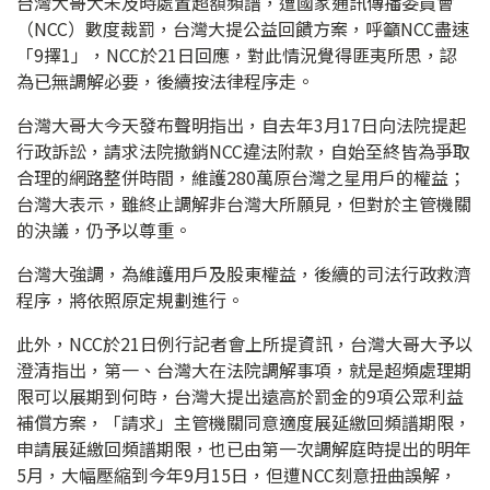
台灣大哥大未及時處置超額頻譜，遭國家通訊傳播委員會
（NCC）數度裁罰，台灣大提公益回饋方案，呼籲NCC盡速
「9擇1」，NCC於21日回應，對此情況覺得匪夷所思，認
為已無調解必要，後續按法律程序走。
台灣大哥大今天發布聲明指出，自去年3月17日向法院提起
行政訴訟，請求法院撤銷NCC違法附款，自始至終皆為爭取
合理的網路整併時間，維護280萬原台灣之星用戶的權益；
台灣大表示，雖終止調解非台灣大所願見，但對於主管機關
的決議，仍予以尊重。
台灣大強調，為維護用戶及股東權益，後續的司法行政救濟
程序，將依照原定規劃進行。
此外，NCC於21日例行記者會上所提資訊，台灣大哥大予以
澄清指出，第一、台灣大在法院調解事項，就是超頻處理期
限可以展期到何時，台灣大提出遠高於罰金的9項公眾利益
補償方案，「請求」主管機關同意適度展延繳回頻譜期限，
申請展延繳回頻譜期限，也已由第一次調解庭時提出的明年
5月，大幅壓縮到今年9月15日，但遭NCC刻意扭曲誤解，