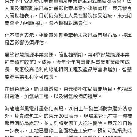
東元下午受邀參加券商舉辦AI產業鏈主題式業績發表會，法
人問及海龍離岸風電計畫彰化案場意外後續處理，東元發言
人簡世雄表示，目前仍有施工人員在醫院接受治療，東元期
間會全力照顧協助，會承擔相對應責任。
他不諱言表示，相關意外難免牽動未來風電案場布局，接單
是否影響仍須評估。
展望智慧能源事業營運，簡世雄預期，第4季智慧能源事業
群業績可較第3季成長，今年全年智慧能源事業群業績可成
長，受惠較高毛利的綠能相關工程及產品等營收增加，智慧
能源事業毛利率可成長。
在綠色能源，簡世雄透露，東元積極布局氫能項目，包括燃
料電池、加氫站工程、以及制氫設備周邊等。
海龍離岸風電計畫彰化案場，20日上午發生消防氣體外洩意
外，負責統包工程的東元20日表示，現場主管已在第一時間
報案消防局處理，並立刻將受傷工人送往醫院。東元21日進
一步表示，工地已暫停工全面檢查工安中，預計可能損失或