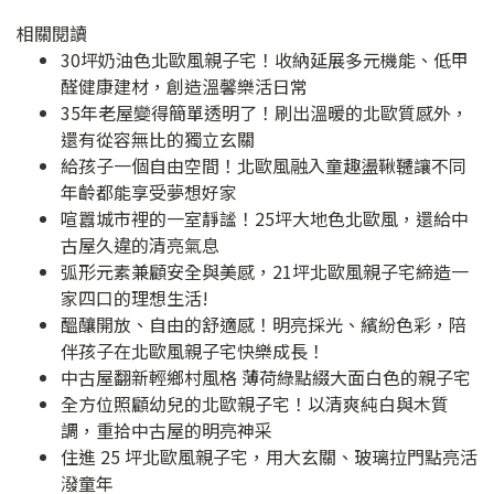
相關閱讀
30坪奶油色北歐風親子宅！收納延展多元機能、低甲
醛健康建材，創造溫馨樂活日常
35年老屋變得簡單透明了！刷出溫暖的北歐質感外，
還有從容無比的獨立玄關
給孩子一個自由空間！北歐風融入童趣盪鞦韆讓不同
年齡都能享受夢想好家
喧囂城市裡的一室靜謐！25坪大地色北歐風，還給中
古屋久違的清亮氣息
弧形元素兼顧安全與美感，21坪北歐風親子宅締造一
家四口的理想生活!
醞釀開放、自由的舒適感！明亮採光、繽紛色彩，陪
伴孩子在北歐風親子宅快樂成長！
中古屋翻新輕鄉村風格 薄荷綠點綴大面白色的親子宅
全方位照顧幼兒的北歐親子宅！以清爽純白與木質
調，重拾中古屋的明亮神采
住進 25 坪北歐風親子宅，用大玄關、玻璃拉門點亮活
潑童年