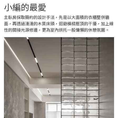
小編的最愛
主臥房採取簡約的設計手法，先是以大面積的衣櫃整併牆
面，再透過淺淺的木質床頭，迴避橫樑壓頂的干擾，加上線
性的間接光源修邊，更為室內烘托一股慵懶的休憩氛圍。