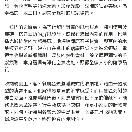
磚、藝術塗料等特殊元素，加深光影、紋理的細節美感，為
幸福的一家三口，迎來夢想裡的居家場景。
一進門的玄關處，為了化解門對窗的風水疑慮，特別使用玻
璃磚，搭建清透的屏風設計，既保有遮擋內部的作用，也創
造光影折射的動態美感；地坪鋪陳磨石子材質，與室內的木
地板界定分野，建立自在進出的落塵區域。走進公領域，電
視主牆與系統櫃體刷上暖灰的藝術塗料，除了展現獨特的手
感痕跡，本身還具有淨化空氣功能，照顧全家大小的健康品
質。
收納規劃上，客、餐廳皆規劃隱藏式的收納櫃，藉由一體成
型的清爽平面，化解櫃體常見的笨重感受；而用餐區旁側的
純白立面，推開隱藏門後，則是間實用性十足的儲藏室，能
夠擺放大型家電、行李箱或換季衣物，滿足小家庭的儲物需
求。同時，銜接用餐餐桌的中島吧台，底部兼具收納功能，
還增添平常飲水、料理輕食的便利性。