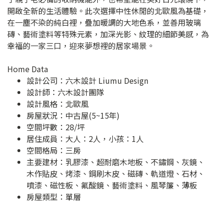
開啟全新的生活體驗。此次選擇中性休閒的北歐風為基礎，
在一塵不染的純白裡，疊加暖調的大地色系，並善用玻璃
磚、藝術塗料等特殊元素，加深光影、紋理的細節美感，為
幸福的一家三口，迎來夢想裡的居家場景。
Home Data
設計公司：
六木設計 Liumu Design
設計師：六木設計團隊
設計風格：北歐風
房屋狀況：中古屋(5~15年)
空間坪數：28/坪
居住成員：大人：2人，小孩：1人
空間格局：三房
主要建材：乳膠漆、超耐磨木地板、不鏽鋼、灰鏡、
木作貼皮、烤漆、鋼刷木皮、磁磚、軌道燈、石材、
噴漆、磁性板、氟酸鏡、藝術塗料、風琴簾、薄板
房屋類型：單層