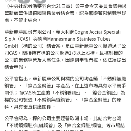
（中央社記者潘姿羽台北21日電）公平會今天委員會議通過
華新麗華併購德國鋼鐵業者結合案，認為無顯著限制競爭疑
慮，不禁止結合。
華新麗華股份有限公司、義大利商Cogne Acciai Speciali
S.p.A（CAS）與德商Mannesmann Stainless Tubes
GmbH（標的公司）結合案，是由華新麗華公司擬透過子公
司CAS，間接持有標的公司超過1/3以上股權，且控制標的
公司的業務經營及人事任免，因達到申報門檻，依法須提出
結合申報。
公平會指出，華新麗華公司與標的公司均產銷「不銹鋼無縫
鋼管」、「鎳合金鋼管」等產品，在上述市場具有水平競爭
關係；而CAS所生產的「不銹鋼鋼胚」、「鎳合金鋼胚」為
標的公司製造「不銹鋼無縫鋼管」、「鎳合金鋼管」的原
料，具有垂直供應關係。
公平會認為，標的公司主要經營歐洲市場，此結合對台灣
「不銹鋼鋼胚/無縫鋼管」及「鎳合金鋼胚/鋼管」等市場結