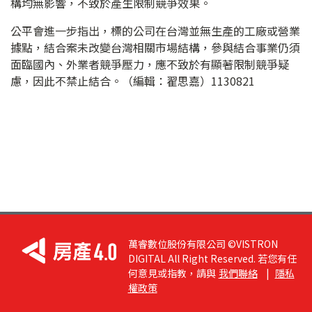
構均無影響，不致於產生限制競爭效果。
公平會進一步指出，標的公司在台灣並無生產的工廠或營業
據點，結合案未改變台灣相關市場結構，參與結合事業仍須
面臨國內、外業者競爭壓力，應不致於有顯著限制競爭疑
慮，因此不禁止結合。（編輯：翟思嘉）1130821
萬睿數位股份有限公司 ©VISTRON
DIGITAL All Right Reserved. 若您有任
何意見或指教，請與
我們聯絡
|
隱私
權政策