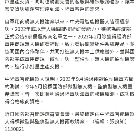
戶量產交貨。同時也規劃完善的客服與維保服務體系，讓本
案交貨與維運管理達到海、陸軍客戶的需求。
自軍用商規無人機建案以來，中光電智能機器人皆積極參
與。2022年底以無人機關鍵技術研發能力，獲選為經濟部
正式公告9家優選廠商名單之一。2023年2月除獲得經濟部
軍用商規無人機研發補助，致力發展關鍵組件系統產品，並
協同國內合作夥伴，共同打造無人機本土供應鏈外，並與國
防部完成軍用商規「微型」與「監偵型」無人機的原型機簽
約，進行小批量生產交機。
中光電智能機器人說明，2023年9月通過兩款原型機軍方履
約測試。今年5月投標國防部微型無人機、監偵型無人機量
產購案，皆一次即順利通過陸軍與海軍的樣機驗測，成功取
得合格廠商資格。
近日國防部召開評選審查會議，最終確定由中光電智能機器
人得標微型與監偵型無人機兩款購案。（編輯：張良知）
1130821