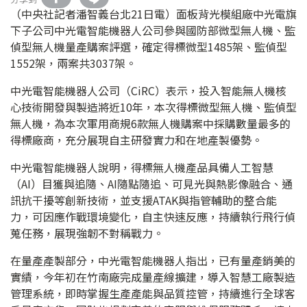
（中央社記者潘智義台北21日電）面板背光模組廠中光電旗
下子公司中光電智能機器人公司參與國防部微型無人機、監
偵型無人機量產購案評選，確定得標微型1485架、監偵型
1552架，兩案共3037架。
中光電智能機器人公司（CiRC）表示，投入智能無人機核
心技術開發與製造將近10年，本次得標微型無人機、監偵型
無人機，為本次軍用商規6款無人機購案中採購數量最多的
得標廠商，充分展現自主研發實力和在地產製優勢。
中光電智能機器人說明，得標無人機產品具備人工智慧
（AI）目獲與追隨、AI隨點隨追、可見光與熱影像融合、通
訊抗干擾等創新技術，並支援ATAK與指管輔助的整合能
力，可因應作戰環境變化，自主快速反應，持續執行飛行偵
蒐任務，展現強韌不對稱戰力。
在量產產製部分，中光電智能機器人指出，已有量產銷美的
實績，今年初在竹南廠完成量產線擴建，導入智慧工廠製造
管理系統，即時掌握生產產能與品質控管，持續進行全球客