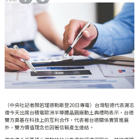
（中央社記者顏若瑾德勒斯登20日專電）台灣駐德代表謝志
偉今天出席台積電歐洲半導體晶圓廠動土典禮時表示，台德
雙方奠基在科技上的互利合作，代表著台德關係實質進展
外，雙方價值理念也因著信賴產生連結。