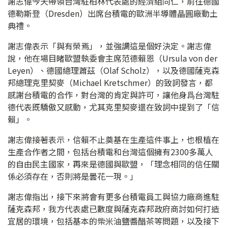
謝志偉今天帶領台灣駐柏林代表處的經濟組同仁，前往德國
德勒斯登（Dresden）出席台積電的歐洲半導體晶圓廠動土
典禮。
謝志偉表示「與有榮焉」，並強調這是個好決定。謝志偉
說，他在場目睹歐盟執委會主席范德賴恩（Ursula von der
Leyen）、德國總理蕭茲（Olaf Scholz），以及德國薩克森
邦總理克里契麥（Michael Kretschmer）的致詞發言，都
感謝台積電的合作，對台灣的肯定與許可，讓他身爲台灣駐
德代表既驕傲又感動，尤其克里契麥還在致詞中提到了「信
賴」。
謝志偉接著表示，信賴不止奠基在生產這件事上，也根植在
生產合作者之間，包括台積電和台灣這個擁有2300多萬人
的自由民主國家，再來是德國與歐盟，「理念相同的信任關
係必須存在，否則將是曇花一現。」
謝志偉指出，接下來將會有更多台積電員工與協力廠商進駐
薩克森邦，我方代表處已數度與薩克森邦政府商討如何打造
宜居的環境，包括基本的柴米油鹽醬醋茶等問題，以及接下