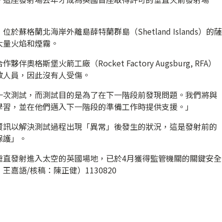
蘇格蘭北海岸外離島薛特蘭群島（Shetland Islands）的薩
大量火焰和煙霧。
斯堡火箭工廠（Rocket Factory Augsburg, RFA）
散人員，因此沒有人受傷。
一次測試，而測試目的是為了在下一階段前發現問題。我們將與
學習，並在他們邁入下一階段的準備工作時提供支援。」
資訊以解決測試過程出現「異常」後發生的狀況，這是發射前的
保護」。
垂直發射進入太空的英國場地，已於4月獲得監管機關的關鍵安全
嘉語/核稿：陳正健）1130820