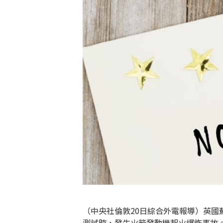
（中央社倫敦20日綜合外電報導）英國蘇格蘭
測試時，發生火箭發動機起火爆炸事故