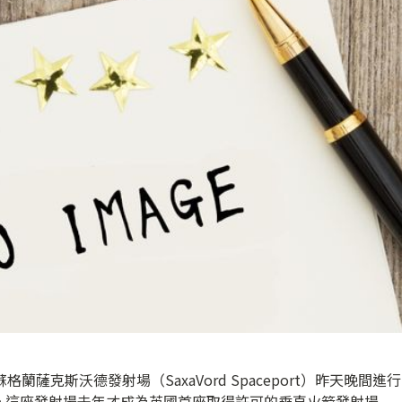
薩克斯沃德發射場（SaxaVord Spaceport）昨天晚間進行
。這座發射場去年才成為英國首座取得許可的垂直火箭發射場