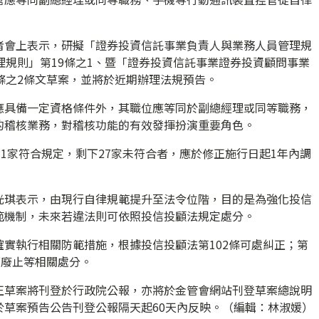
者會上表示，研擬「證券投資信託事業負責人與業務人員管理規
理規則」第19條之1、暨「證券投資信託事業證券投資顧問事業
條之2條文草案，並將於近期辦理法規預告。
應具備一定資格條件外，其職位應等同於副總經理或同等職務，
的稽核業務，對稽核功能的有效發揮扮演重要角色。
11家符合規定，剩下27家未符合者，應於修正施行日起1年內調
光琪表示，由現行自律規範提升至法令位階，目的是為強化投信
範機制，未來若違法則可依照投信投顧法規定處分。
實執行相關防範措施，根據投信投顧法第102條可處糾正；第
可廢止等相關處分。
正草案將刊登於行政院公報，亦將於金管會網站刊登草案總說明
於草案預告公告刊登公報隔天起60天內反映。（編輯：林淑媛）