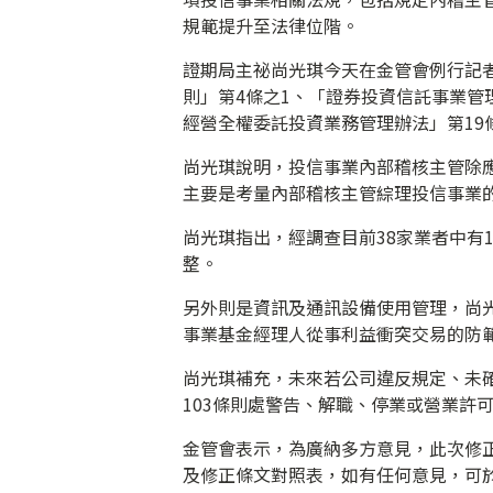
規範提升至法律位階。
證期局主祕尚光琪今天在金管會例行記
則」第4條之1、「證券投資信託事業管
經營全權委託投資業務管理辦法」第19
尚光琪說明，投信事業內部稽核主管除
主要是考量內部稽核主管綜理投信事業
尚光琪指出，經調查目前38家業者中有
整。
另外則是資訊及通訊設備使用管理，尚
事業基金經理人從事利益衝突交易的防
尚光琪補充，未來若公司違反規定、未確
103條則處警告、解職、停業或營業許
金管會表示，為廣納多方意見，此次修
及修正條文對照表，如有任何意見，可