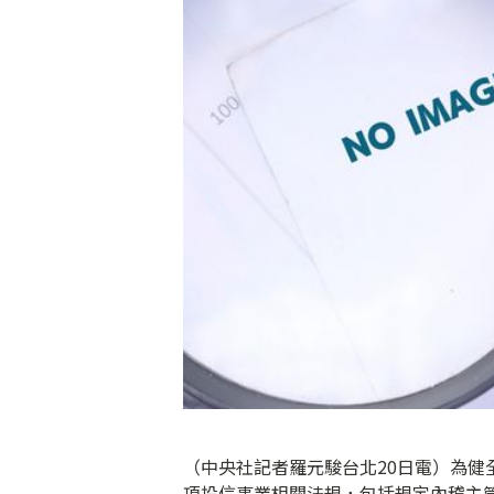
（中央社記者羅元駿台北20日電）為健
項投信事業相關法規，包括規定內稽主