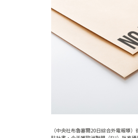
（中央社布魯塞爾20日綜合外電報導）
貼計畫，今天獲歐洲聯盟（EU）批准通