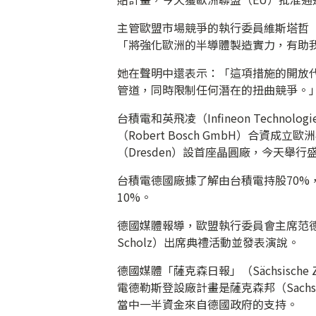
主管歐盟市場競爭的執行委員維斯塔哲（Mar
「將強化歐洲的半導體製造實力，有助
她在聲明中還表示：「這項措施的開放
管道，同時限制任何潛在的扭曲競爭。
台積電和英飛凌（Infineon Technolog
（Robert Bosch GmbH）合資
（Dresden）設首座晶圓廠，今天舉
台積電德國廠據了解由台積電持股70%
10%。
德國媒體報導，歐盟執行委員會主席范德賴恩（U
Scholz）出席典禮活動並發表演說。
德國媒體「薩克森日報」（Sächsisch
電德勒斯登設廠計畫是薩克森邦（Sach
當中一半資金來自德國政府的支持。