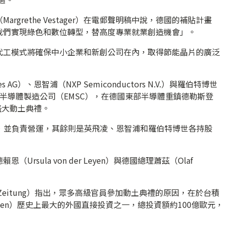
grethe Vestager）在電郵聲明稿中說，德國的補貼計畫
我們實現綠色和數位轉型，替高度專業就業創造機會」。
代工模式將確保中小企業和新創公司在內，取得節能晶片的廣泛
」
ies AG）、恩智浦（NXP Semiconductors N.V.）與羅伯特博世
成立歐洲半導體製造公司（EMSC），在德國東部半導體重鎮德勒斯登
行盛大動土典禮。
，並負責營運，其餘則是英飛凌、恩智浦和羅伯特博世各持股
rsula von der Leyen）與德國總理蕭茲（Olaf
e Zeitung）指出，眾多高級官員參加動土典禮的原因，在於台積
sen）歷史上最大的外國直接投資之一，總投資額約100億歐元，