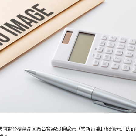
德國對台積電晶圓廠合資案50億歐元（約新台幣1768億元）的補
過。